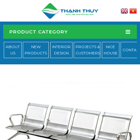
PRODUCT CATEGORY
ABOUT
NEW
INTERIOR
PROJECTS &
NICE
CONTAC
US
PRODUCTS
DESIGN
CUSTOMERS
HOUSE