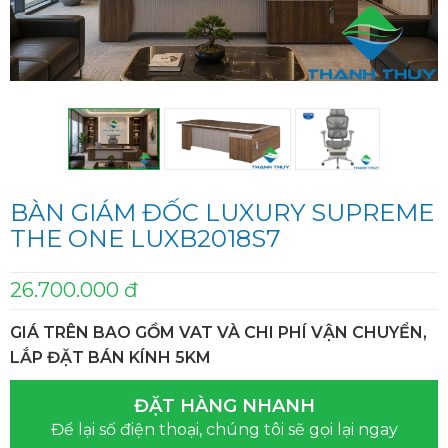
BÀN GIÁM ĐỐC LUXURY SUPREME
THE ONE LUXB2018S7
26.700.000 đ
GIÁ TRÊN BAO GỒM VAT VÀ CHI PHÍ VẬN CHUYỂN,
LẮP ĐẶT BÁN KÍNH 5KM
ĐẶT HÀNG NHANH
Để lại số điện thoại, chúng tôi sẽ gọi lại ngay