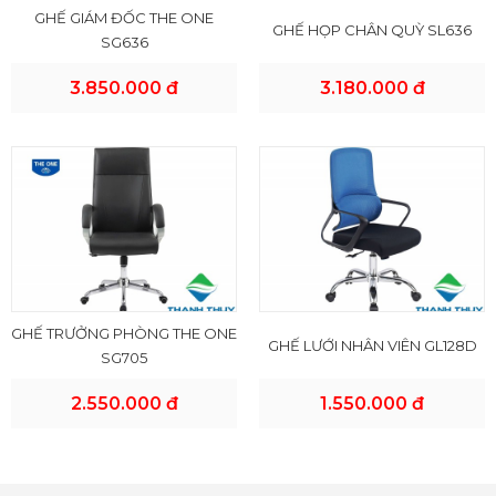
GHẾ GIÁM ĐỐC THE ONE
GHẾ HỌP CHÂN QUỲ SL636
SG636
3.850.000 đ
3.180.000 đ
GHẾ TRƯỞNG PHÒNG THE ONE
GHẾ LƯỚI NHÂN VIÊN GL128D
SG705
2.550.000 đ
1.550.000 đ