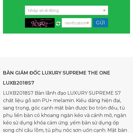
BÀN GIÁM ĐỐC LUXURY SUPREME THE ONE
LUXB2018S7
LUXB2018S7 Bàn lãnh đạo LUXURY SUPREME S7
chất liệu gỗ sơn PU+ melamin. Kiểu dáng hiện đại,
sang trọng, góc cạnh mặt bàn được bo tròn đều, tủ
phụ liền bàn có khoang ngăn kéo và cánh mở, ngăn
kéo sử dụng khóa cảm ứng. yếm bàn sử dụng ốp
song chỉ cầu lõm, tủ phụ nóc sơn uốn cạnh. Mặt bàn