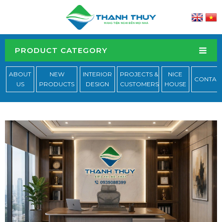
PRODUCT CATEGORY
ABOUT
NEW
INTERIOR
PROJECTS &
NICE
CONTAC
US
PRODUCTS
DESIGN
CUSTOMERS
HOUSE