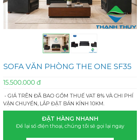
SOFA VĂN PHÒNG THE ONE SF35
15.500.000 đ
- GIÁ TRÊN ĐÃ BAO GỒM THUẾ VAT 8% VÀ CHI PHÍ
VẬN CHUYỂN, LẮP ĐẶT BÁN KÍNH 10KM.
ĐẶT HÀNG NHANH
Để lại số điện thoại, chúng tôi sẽ gọi lại ngay