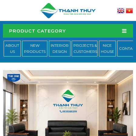
PRODUCT CATEGORY
ABOUT
NEW
INTERIOR
PROJECTS &
NICE
CONTAC
US
PRODUCTS
DESIGN
CUSTOMERS
HOUSE