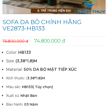
SOFA DA BÒ CHÍNH HÃNG
VE2873-HB133
74.800.000 đ
76.800.000 đ
Color:
HB133
Size:
(3,38*1,8)M
Material:
50% DA BÒ MẶT TIẾP XÚC
Kích thước: (
3.38*1.8)M
Màu sắc:
HB133( Tùy chọn)
Xuất xứ:
Nhật Bản
Bảo hành:
03 Năm