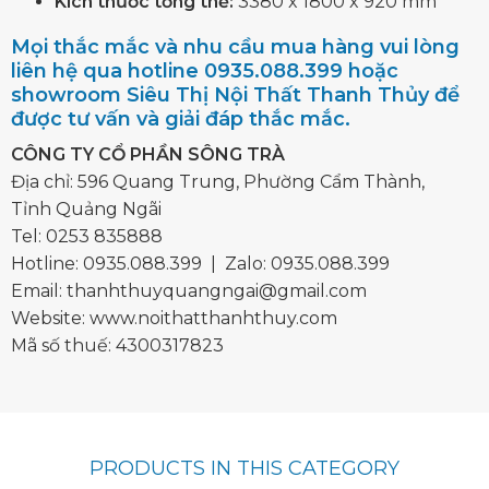
Kích thước tổng thể:
3380 x 1800 x 920 mm
Mọi thắc mắc và nhu cầu mua hàng vui lòng
liên hệ qua hotline 0935.088.399 hoặc
showroom Siêu Thị Nội Thất Thanh Thủy để
được tư vấn và giải đáp thắc mắc.
CÔNG TY CỔ PHẦN SÔNG TRÀ
Địa chỉ: 596 Quang Trung, Phường Cẩm Thành,
Tỉnh Quảng Ngãi
Tel:
0253 835888
Hotline:
0935.088.399
| Zalo:
0935.088.399
Email:
thanhthuyquangngai@gmail.com
Website: www.noithatthanhthuy.com
Mã số thuế: 4300317823
PRODUCTS IN THIS CATEGORY