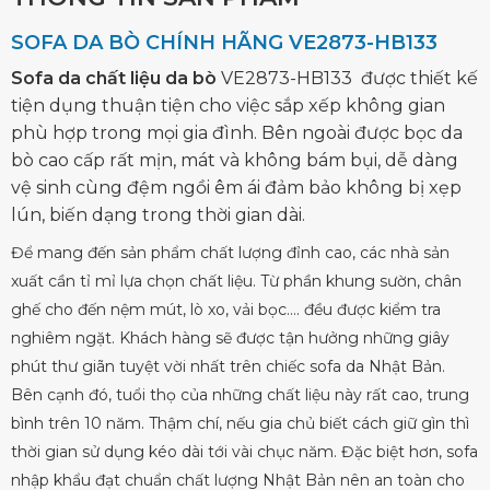
SOFA DA BÒ CHÍNH HÃNG VE2873-HB133
Sofa da chất liệu da bò
VE2873-HB133 được thiết kế
tiện dụng thuận tiện cho việc sắp xếp không gian
phù hợp trong mọi gia đình. Bên ngoài được bọc da
bò cao cấp rất mịn, mát và không bám bụi, dễ dàng
vệ sinh cùng đệm ngồi êm ái đảm bảo không bị xẹp
lún, biến dạng trong thời gian dài.
Để mang đến sản phẩm chất lượng đỉnh cao, các nhà sản
xuất cần tỉ mỉ lựa chọn chất liệu. Từ phần khung sườn, chân
ghế cho đến nệm mút, lò xo, vải bọc…. đều được kiểm tra
nghiêm ngặt. Khách hàng sẽ được tận hưởng những giây
phút thư giãn tuyệt vời nhất trên chiếc sofa da Nhật Bản.
Bên cạnh đó, tuổi thọ của những chất liệu này rất cao, trung
bình trên 10 năm. Thậm chí, nếu gia chủ biết cách giữ gìn thì
thời gian sử dụng kéo dài tới vài chục năm. Đặc biệt hơn, sofa
nhập khẩu đạt chuẩn chất lượng Nhật Bản nên an toàn cho