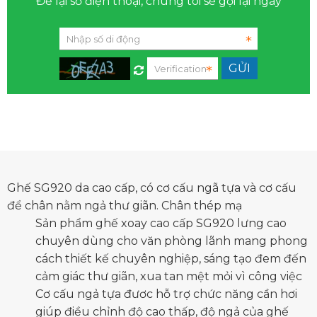
Để lại số điện thoại, chúng tôi sẽ gọi lại ngay
Ghế SG920 da cao cấp, có cơ cấu ngã tựa và cơ cấu
để chân nằm ngả thư giãn. Chân thép mạ
Sản phẩm
ghế xoay cao cấp SG920
lưng cao
chuyên dùng cho văn phòng lãnh mang phong
cách thiết kế chuyên nghiệp, sáng tạo đem đến
cảm giác thư giãn, xua tan mệt mỏi vì công việc
Cơ cấu ngả tựa đươc hỗ trợ chức năng cần hơi
giúp điều chỉnh độ cao thấp, độ ngả của ghế