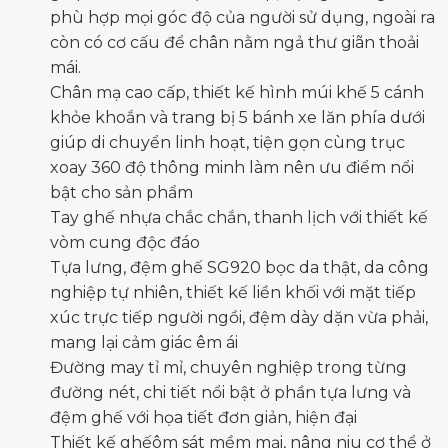
phù hợp mọi góc độ của người sử dụng, ngoài ra
còn có cơ cấu để chân nằm ngả thư giãn thoải
mái.
Chân mạ cao cấp, thiết kế hình múi khế 5 cánh
khỏe khoắn và trang bị 5 bánh xe lăn phía dưới
giúp di chuyển linh hoạt, tiện gọn cùng trục
xoay 360 độ thông minh làm nên ưu điểm nổi
bật cho sản phẩm
Tay ghế nhựa chắc chắn, thanh lịch với thiết kế
vòm cung độc đáo
Tựa lưng, đệm ghế SG920 bọc da thật, da công
nghiệp tự nhiên, thiết kế liền khối với mặt tiếp
xúc trực tiếp người ngồi, đệm dày dặn vừa phải,
mang lại cảm giác êm ái
Đường may tỉ mỉ, chuyên nghiệp trong từng
đường nét, chi tiết nổi bật ở phần tựa lưng và
đệm ghế với họa tiết đơn giản, hiện đại
Thiết kế ghếôm sát mềm mại, nâng niu cơ thể ở