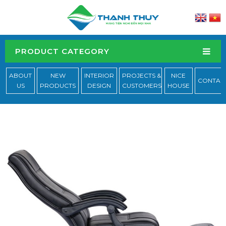
PRODUCT CATEGORY
ABOUT
NEW
INTERIOR
PROJECTS &
NICE
CONTAC
US
PRODUCTS
DESIGN
CUSTOMERS
HOUSE