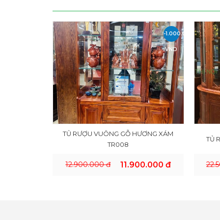
-1.000.000
VND
TỦ RƯỢU VUÔNG GỖ HƯƠNG XÁM
TỦ 
TR008
12.900.000 đ
11.900.000 đ
22.