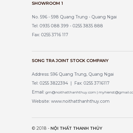
SHOWROOM 1
No. 596 - 598 Quang Trung - Quang Ngai
Tel: 0935 088 399 - 0255 3835 888
Fax: 0255 3716 117
SONG TRA JOINT STOCK COMPANY
Address: 596 Quang Trung, Quang Ngai
Tel: 0255 3822394 | Fax: 0255 3716117
Email:
gm@noithatthanhthuy.com | myhienst@gmail.
Website: www.noithatthanhthuy.com
© 2018 -
NỘI THẤT THANH THỦY