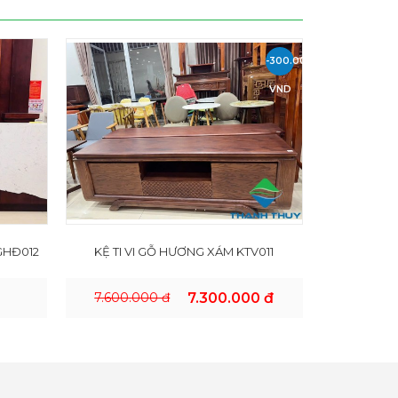
-300.000
VND
 GHĐ012
KỆ TI VI GỖ HƯƠNG XÁM KTV011
7.600.000 đ
7.300.000 đ