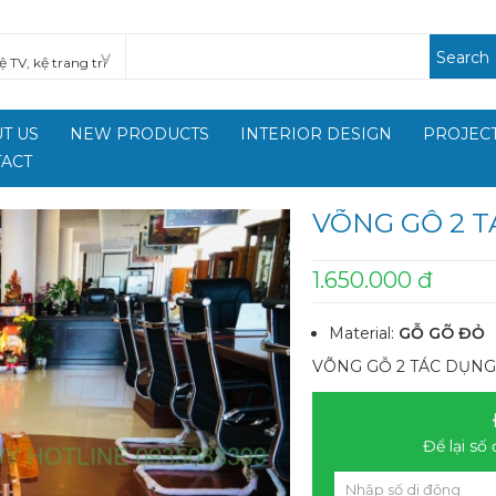
Search
T US
NEW PRODUCTS
INTERIOR DESIGN
PROJECT
ACT
VÕNG GỖ 2 T
1.650.000 đ
Material:
GỖ GÕ ĐỎ
VÕNG GỖ 2 TÁC DỤNG
Để lại số 