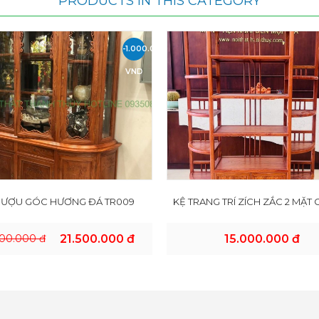
PRODUCTS IN THIS CATEGORY
-1.000.000
VND
RƯỢU GÓC HƯƠNG ĐÁ TR009
KỆ TRANG TRÍ ZÍCH ZẮC 2 MẶT
500.000 đ
21.500.000 đ
15.000.000 đ