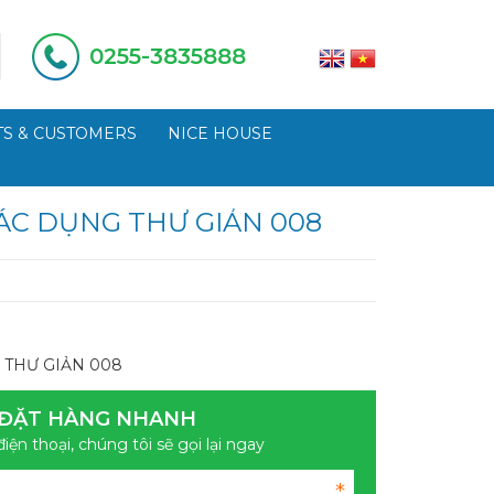
0255-3835888
S & CUSTOMERS
NICE HOUSE
ÁC DỤNG THƯ GIẢN 008
 THƯ GIẢN 008
ĐẶT HÀNG NHANH
điện thoại, chúng tôi sẽ gọi lại ngay