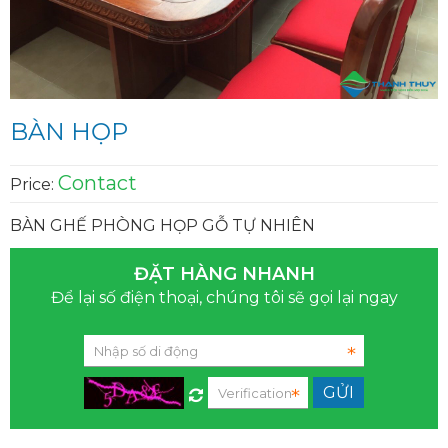
BÀN HỌP
Contact
Price:
BÀN GHẾ PHÒNG HỌP GỖ TỰ NHIÊN
ĐẶT HÀNG NHANH
Để lại số điện thoại, chúng tôi sẽ gọi lại ngay