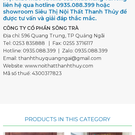
liên hệ qua hotline 0935.088.399 hoặc
showroom Siêu Thị Nội Thất Thanh Thủy để
được tư vấn và giải đáp thắc mắc.
CÔNG TY CỔ PHẦN SÔNG TRÀ
Địa chỉ: 596 Quang Trung, TP Quảng Ngãi
Tel:
0253 835888
| Fax: 0255 3716117
Hotline:
0935.088.399
| Zalo:
0935.088.399
Email:
thanhthuyquangngai@gmail.com
Website: www.noithatthanhthuy.com
Mã số thuế: 4300317823
PRODUCTS IN THIS CATEGORY