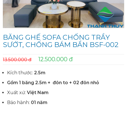
BĂNG GHẾ SOFA CHỐNG TRẦY
SƯỚT, CHỐNG BÁM BẨN BSF-002
12.500.000 đ
13.500.000 đ
Kích thước:
2.5m
Gồm 1 băng 2.5m + đôn to + 02 đôn nhỏ
Xuất xứ:
Việt Nam
Bảo hành:
01 năm