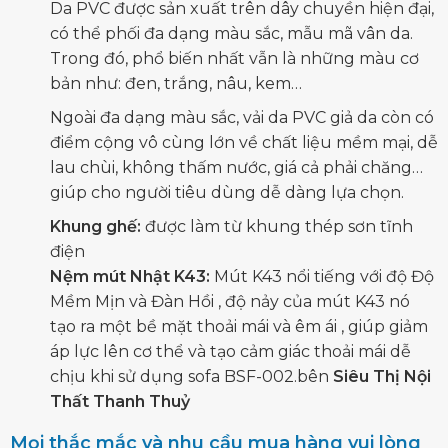
Da PVC được sản xuất trên dây chuyền hiện đại,
có thể phối đa dạng màu sắc, mẫu mã vân da.
Trong đó, phổ biến nhất vẫn là những màu cơ
bản như: đen, trắng, nâu, kem…
Ngoài đa dạng màu sắc, vải da PVC giả da còn có
điểm cộng vô cùng lớn về chất liệu mềm mại, dễ
lau chùi, không thấm nước, giá cả phải chăng…
giúp cho người tiêu dùng dễ dàng lựa chọn.
Khung ghế:
được làm từ khung thép sơn tĩnh
điện
Nệm mút Nhật K43:
Mút K43 nổi tiếng với độ Độ
Mềm Mịn và Đàn Hồi , độ nảy của mút K43 nó
tạo ra một bề mặt thoải mái và êm ái , giúp giảm
áp lực lên cơ thể và tạo cảm giác thoải mái dễ
chịu khi sử dụng sofa BSF-002.bên
Siêu Thị Nội
Thất Thanh Thuỷ
Mọi thắc mắc và nhu cầu mua hàng vui lòng