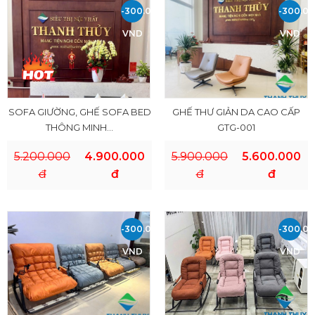
-300.000
-300.0
VND
VND
SOFA GIƯỜNG, GHẾ SOFA BED
GHẾ THƯ GIẢN DA CAO CẤP
THÔNG MINH...
GTG-001
5.200.000
4.900.000
5.900.000
5.600.000
đ
đ
đ
đ
-300.000
-300.0
VND
VND