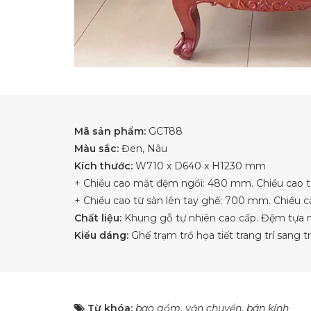
Mã sản phẩm:
GCT88
Màu sắc:
Đen, Nâu
Kích thước:
W710 x D640 x H1230 mm
+ Chiều cao mặt đệm ngồi: 480 mm. Chiều cao t
+ Chiều cao từ sàn lên tay ghế: 700 mm. Chiều 
Chất liệu:
Khung gỗ tự nhiên cao cấp. Đệm tựa 
Kiểu dáng:
Ghế trạm trổ họa tiết trang trí sang t
Từ khóa:
bao gồm
,
vận chuyển
,
bán kính