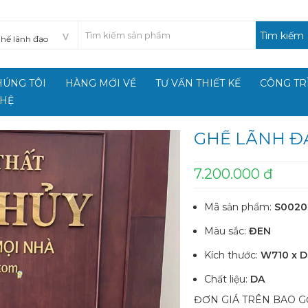
Tìm kiếm
HÚNG TÔI
HÀNG MỚI VỀ
TƯ VẤN THIẾT KẾ
CÔNG TR
 HỆ
GHẾ LÃNH Đ
7.200.000 đ
Mã sản phẩm:
S0020
Màu sắc:
ĐEN
Kích thước:
W710 x D
Chất liệu:
DA
ĐƠN GIÁ TRÊN BAO GỒ