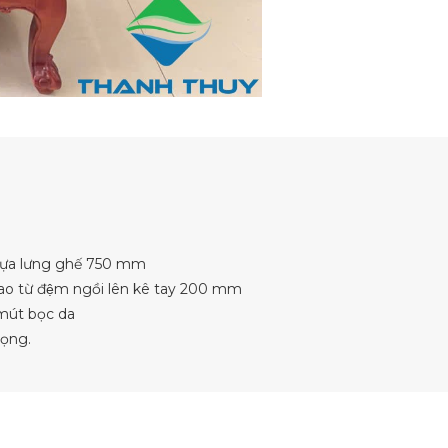
ựa lưng ghế 750 mm
cao từ đệm ngồi lên kê tay 200 mm
mút bọc da
rọng.