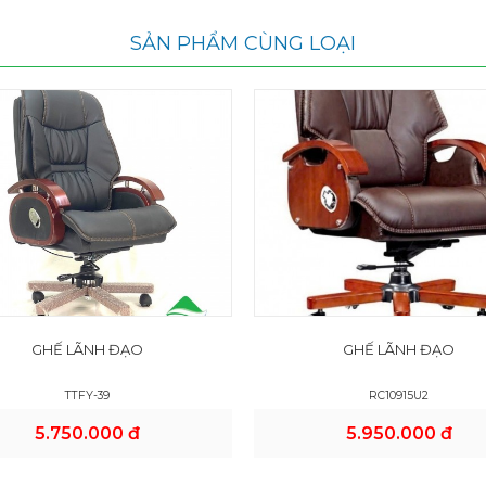
SẢN PHẨM CÙNG LOẠI
GHẾ LÃNH ĐẠO
GHẾ LÃNH ĐẠO
TTFY-39
RC10915U2
5.750.000 đ
5.950.000 đ