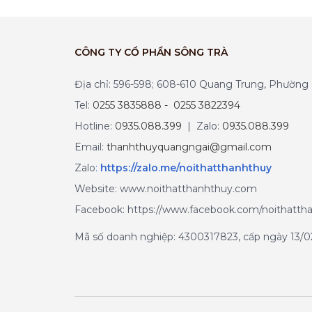
CÔNG TY CỔ PHẦN SÔNG TRÀ
Địa chỉ: 596-598; 608-610 Quang Trung, Phườn
Tel:
0255 3835888 - 0255 3822394
Hotline:
0935.088.399
| Zalo:
0935.088.399
Email:
thanhthuyquangngai@gmail.com
Zalo
:
https://zalo.me/noithatthanhthuy
Website: www.noithatthanhthuy.com
Facebook: https://www.facebook.com/noithatth
Mã số doanh nghiệp: 4300317823, cấp ngày 13/02