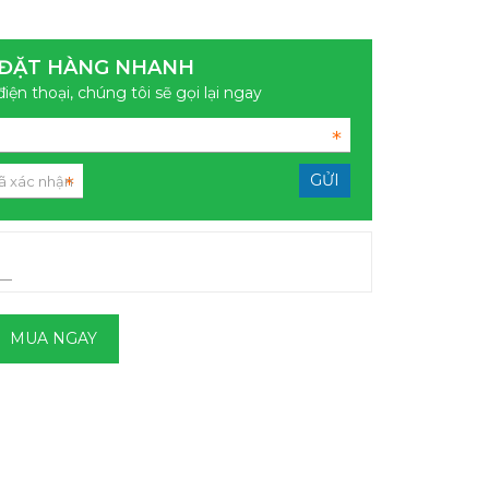
ĐẶT HÀNG NHANH
điện thoại, chúng tôi sẽ gọi lại ngay
MUA NGAY