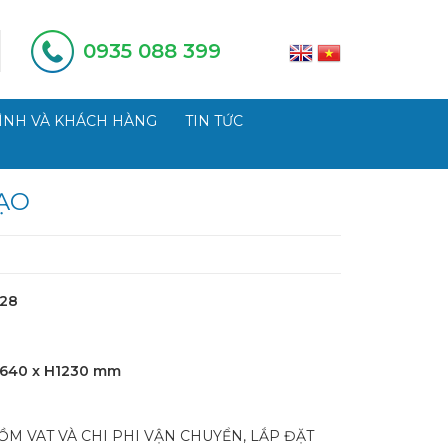
0935 088 399
ÌNH VÀ KHÁCH HÀNG
TIN TỨC
ẠO
28
640 x H1230 mm
M VAT VÀ CHI PHI VẬN CHUYỂN, LẮP ĐẶT