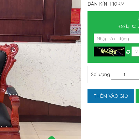
BÁN KÍNH 10KM
Để lại số 
Số lượng
THÊM VÀO GIỎ