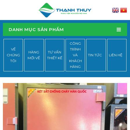
DANH MỤC SẢN PHẨM
CÔNG
VỀ
TRÌNH
HÀNG
TƯ VẤN
CHÚNG
VÀ
TIN TỨC
LIÊN HỆ
MỚI VỀ
THIẾT KẾ
TÔI
KHÁCH
HÀNG