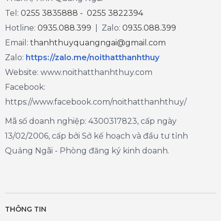
Tel:
0255 3835888 - 0255 3822394
Hotline:
0935.088.399
| Zalo:
0935.088.399
Email:
thanhthuyquangngai@gmail.com
Zalo
:
https://zalo.me/noithatthanhthuy
Website: www.noithatthanhthuy.com
Facebook:
https://www.facebook.com/noithatthanhthuy/
Mã số doanh nghiệp: 4300317823, cấp ngày
13/02/2006, cấp bởi Sở kế hoạch và đầu tư tỉnh
Quảng Ngãi - Phòng đăng ký kinh doanh.
THÔNG TIN