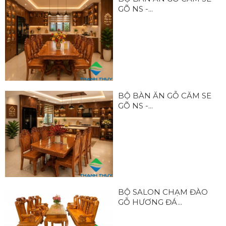
GÕ NS -...
BỘ BÀN ĂN GỖ CĂM SE
GÕ NS -...
BỘ SALON CHẠM ĐÀO
GỖ HƯƠNG ĐÁ...