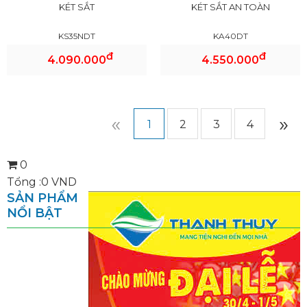
KÉT SẮT
KÉT SẮT AN TOÀN
KS35NDT
KA40DT
đ
đ
4.090.000
4.550.000
«
»
1
2
3
4
0
Tổng :
0
VND
SẢN PHẨM
NỔI BẬT