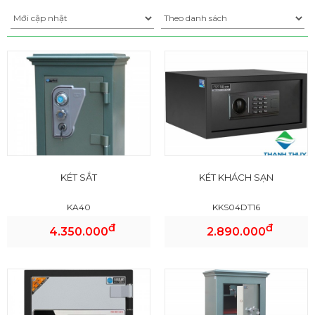
KÉT SẮT
KÉT KHÁCH SẠN
KA40
KKS04DT16
đ
đ
4.350.000
2.890.000