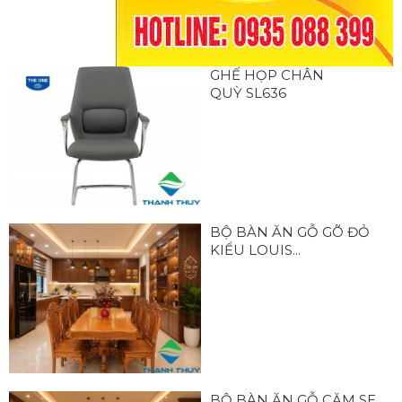
GHẾ HỌP CHÂN
QUỲ SL636
BỘ BÀN ĂN GỖ GÕ ĐỎ
KIỂU LOUIS...
BỘ BÀN ĂN GỖ CĂM SE