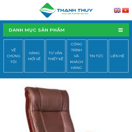
DANH MỤC SẢN PHẨM
CÔNG
VỀ
TRÌNH
HÀNG
TƯ VẤN
CHÚNG
VÀ
TIN TỨC
LIÊN HỆ
MỚI VỀ
THIẾT KẾ
TÔI
KHÁCH
HÀNG