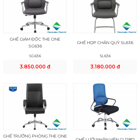
GHẾ GIÁM ĐỐC THE ONE
GHẾ HỌP CHÂN QUỲ SL636
SG636
SG636
SL636
3.850.000 đ
3.180.000 đ
GHẾ TRƯỞNG PHÒNG THE ONE
GHẾ LƯỚI NHÂN VIÊN GL128D