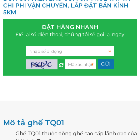
CHI PHI VẬN CHUYỂN, LẮP ĐẶT BÁN KÍNH
5KM
ĐẶT HÀNG NHANH
Để lại số điện thoại, chúng tôi sẽ gọi lại ngay
Mô tả ghế TQ01
Ghế TQ01 thuộc dòng ghế cao cấp lãnh đạo của