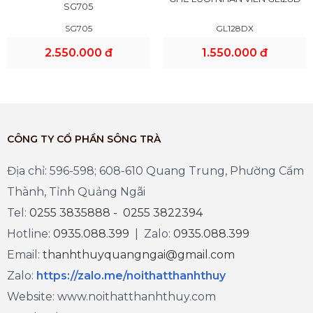
SG705
SG705
GL128DX
2.550.000 đ
1.550.000 đ
CÔNG TY CỔ PHẦN SÔNG TRÀ
Địa chỉ: 596-598; 608-610 Quang Trung, Phường Cẩm
Thành, Tỉnh Quảng Ngãi
Tel:
0255 3835888 - 0255 3822394
Hotline:
0935.088.399
| Zalo:
0935.088.399
Email:
thanhthuyquangngai@gmail.com
Zalo
:
https://zalo.me/noithatthanhthuy
Website: www.noithatthanhthuy.com