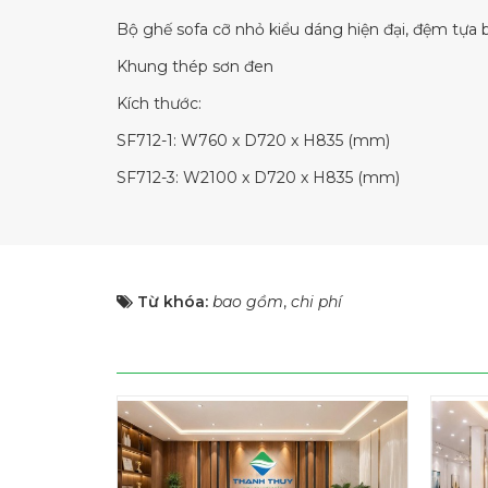
Bộ ghế sofa cỡ nhỏ kiểu dáng hiện đại, đệm tựa 
Khung thép sơn đen
Kích thước:
SF712-1: W760 x D720 x H835 (mm)
SF712-3: W2100 x D720 x H835 (mm)
Từ khóa:
bao gồm
,
chi phí