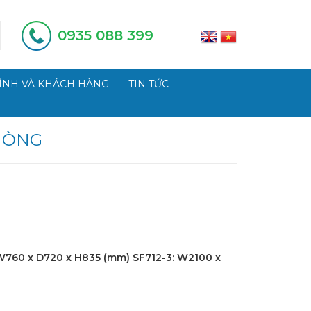
0935 088 399
ÌNH VÀ KHÁCH HÀNG
TIN TỨC
HÒNG
 W760 x D720 x H835 (mm) SF712-3: W2100 x