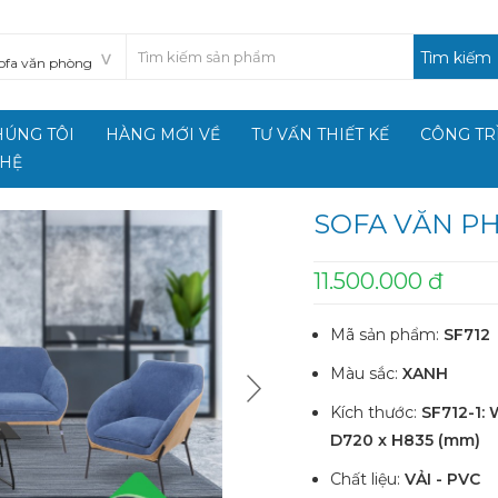
Tìm kiếm
HÚNG TÔI
HÀNG MỚI VỀ
TƯ VẤN THIẾT KẾ
CÔNG TR
 HỆ
SOFA VĂN P
11.500.000 đ
Mã sản phẩm:
SF712
Màu sắc:
XANH
Kích thước:
SF712-1:
D720 x H835 (mm)
Chất liệu:
VẢI - PVC