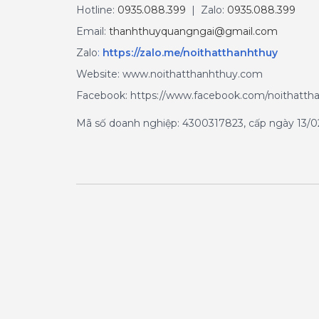
Hotline:
0935.088.399
| Zalo:
0935.088.399
Email:
thanhthuyquangngai@gmail.com
Zalo
:
https://zalo.me/noithatthanhthuy
Website: www.noithatthanhthuy.com
Facebook: https://www.facebook.com/noithatth
Mã số doanh nghiệp: 4300317823, cấp ngày 13/02