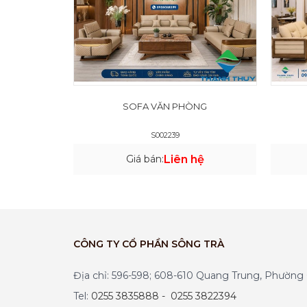
SOFA VĂN PHÒNG
S002239
Giá bán:
Liên hệ
CÔNG TY CỔ PHẦN SÔNG TRÀ
Địa chỉ: 596-598; 608-610 Quang Trung, Phườn
Tel:
0255 3835888 - 0255 3822394