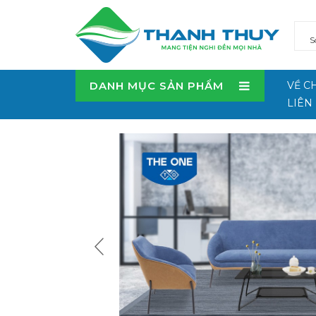
DANH MỤC SẢN PHẨM
VỀ C
LIÊN