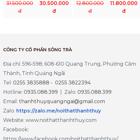
31.500.000
30.500.000
12.800.000
11.800.000
đ
đ
đ
đ
CÔNG TY CỔ PHẦN SÔNG TRÀ
Địa chỉ: 596-598; 608-610 Quang Trung, Phường Cẩm
Thành, Tỉnh Quảng Ngãi
Tel:
0255 3835888 - 0255 3822394
Hotline:
0935.088.399
| Zalo:
0935.088.399
Email:
thanhthuyquangngai@gmail.com
Zalo
:
https://zalo.me/noithatthanhthuy
Website: www.noithatthanhthuy.com
Facebook:
https://www.facebook.com/noithatthanhthuy/