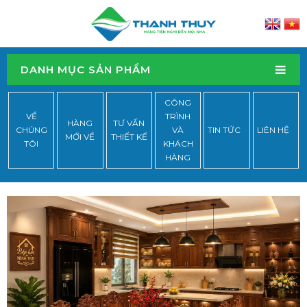
DANH MỤC SẢN PHẨM
CÔNG
VỀ
TRÌNH
HÀNG
TƯ VẤN
CHÚNG
VÀ
TIN TỨC
LIÊN HỆ
MỚI VỀ
THIẾT KẾ
TÔI
KHÁCH
HÀNG