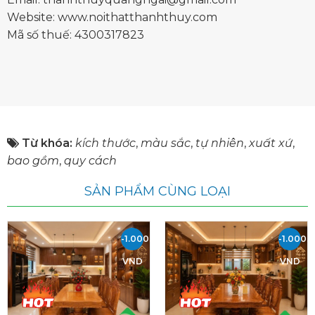
Website: www.noithatthanhthuy.com
Mã số thuế: 4300317823
Từ khóa:
kích thước
,
màu sắc
,
tự nhiên
,
xuất xứ
,
bao gồm
,
quy cách
SẢN PHẨM CÙNG LOẠI
-1.000.000
-1.000.
VND
VND