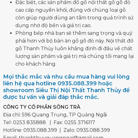
Đặc biệt, các sản phẩm đồ gỗ nội thất gỗ gõ đỏ
cao cấp nguyên khối, đúng với chủng loại gỗ
còn giúp người dùng an tâm trong quá trình sử
dụng nhờ độ bền và giá trị cao.
Phòng bếp nhà bạn sẽ thêm sang trọng và quý
phái hơn với bộ bàn ăn gỗ gõ đỏ này. Nội thất đồ
gỗ Thanh Thủy luôn khẳng định đi đầu về chất
lượng sản phẩm và giá trị mà chúng tôi mang lại
cho khách hàng.
Mọi thắc mắc và nhu cầu mua hàng vui lòng
liên hệ qua hotline 0935.088.399 hoặc
showroom Siêu Thị Nội Thất Thanh Thủy để
được tư vấn và giải đáp thắc mắc.
CÔNG TY CỔ PHẦN SÔNG TRÀ
Địa chỉ: 596 Quang Trung, TP Quảng Ngãi
Tel:
0253 835888
| Fax: 0255 3716117
Hotline:
0935.088.399
| Zalo:
0935.088.399
Email:
thanhthuyquangngai@gmail.com