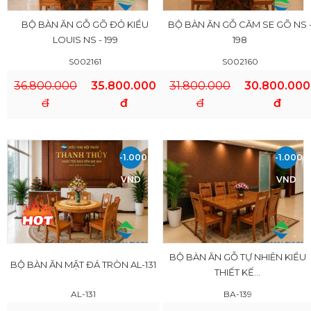
BỘ BÀN ĂN GỖ GÕ ĐỎ KIỂU
BỘ BÀN ĂN GỖ CĂM SE GÕ NS 
LOUIS NS - 199
198
S002161
S002160
36.800.000
35.800.000
31.800.000
30.800.000
đ
đ
đ
đ
-1.000.000
-1.000.
VND
VND
BỘ BÀN ĂN GỖ TỰ NHIÊN KIỂU
BỘ BÀN ĂN MẶT ĐÁ TRÒN AL-131
THIẾT KẾ...
AL-131
BA-139