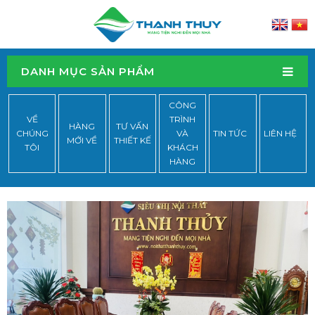
DANH MỤC SẢN PHẨM
CÔNG
VỀ
TRÌNH
HÀNG
TƯ VẤN
CHÚNG
VÀ
TIN TỨC
LIÊN HỆ
MỚI VỀ
THIẾT KẾ
TÔI
KHÁCH
HÀNG