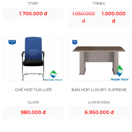
TT787
TT818C
1.700.000 đ
1.050.000
1.000.000
đ
đ
GHẾ HỌP TỰA LƯỚI
BÀN HỌP LUXURY SUPREME
GL433
LUXH2412S4
980.000 đ
6.950.000 đ