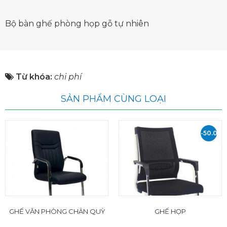
Bộ bàn ghế phòng họp gỗ tự nhiên
Từ khóa:
chi phí
SẢN PHẨM CÙNG LOẠI
-50.000
VND
GHẾ VĂN PHÒNG CHÂN QUỲ
GHẾ HỌP