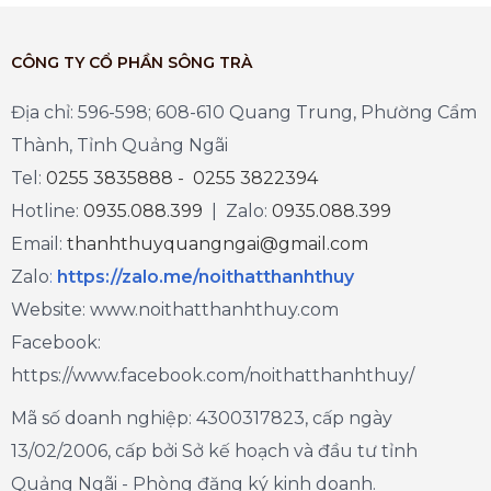
CÔNG TY CỔ PHẦN SÔNG TRÀ
Địa chỉ: 596-598; 608-610 Quang Trung, Phường Cẩm
Thành, Tỉnh Quảng Ngãi
Tel:
0255 3835888 - 0255 3822394
Hotline:
0935.088.399
| Zalo:
0935.088.399
Email:
thanhthuyquangngai@gmail.com
Zalo
:
https://zalo.me/noithatthanhthuy
Website: www.noithatthanhthuy.com
Facebook:
https://www.facebook.com/noithatthanhthuy/
Mã số doanh nghiệp: 4300317823, cấp ngày
13/02/2006, cấp bởi Sở kế hoạch và đầu tư tỉnh
Quảng Ngãi - Phòng đăng ký kinh doanh.