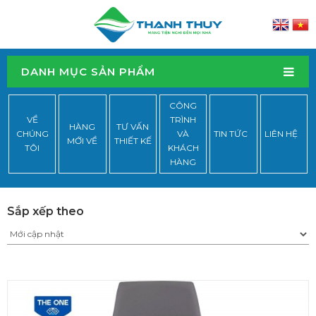
DANH MỤC SẢN PHẨM
CÔNG
VỀ
TRÌNH
HÀNG
TƯ VẤN
CHÚNG
VÀ
TIN TỨC
LIÊN HỆ
MỚI VỀ
THIẾT KẾ
TÔI
KHÁCH
HÀNG
Sắp xếp theo