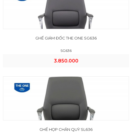
GHẾ GIÁM ĐỐC THE ONE SG636
SG636
3.850.000
GHẾ HỌP CHÂN QUỲ SL636