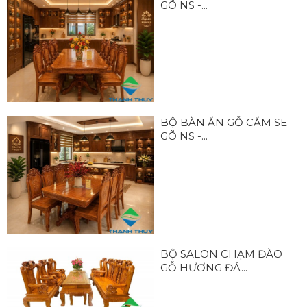
GÕ NS -...
BỘ BÀN ĂN GỖ CĂM SE
GÕ NS -...
BỘ SALON CHẠM ĐÀO
GỖ HƯƠNG ĐÁ...