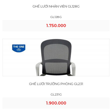
GHẾ LƯỚI NHÂN VIÊN GL128G
GL128G
1.750.000
GHẾ LƯỚI TRƯỞNG PHÒNG GL231
GL231G
1.900.000