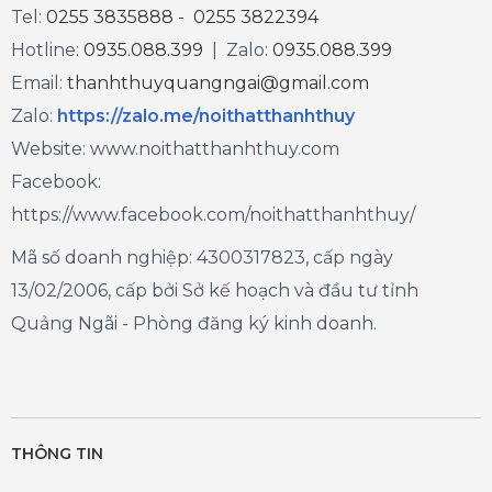
Tel:
0255 3835888 - 0255 3822394
Hotline:
0935.088.399
| Zalo:
0935.088.399
Email:
thanhthuyquangngai@gmail.com
Zalo
:
https://zalo.me/noithatthanhthuy
Website: www.noithatthanhthuy.com
Facebook:
https://www.facebook.com/noithatthanhthuy/
Mã số doanh nghiệp: 4300317823, cấp ngày
13/02/2006, cấp bởi Sở kế hoạch và đầu tư tỉnh
Quảng Ngãi - Phòng đăng ký kinh doanh.
THÔNG TIN