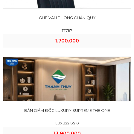
GHẾ VĂN PHÒNG CHÂN QUỲ
TT787
1.700.000
BÀN GIÁM ĐỐC LUXURY SUPREME THE ONE
LUXB2218S10
13.900.000