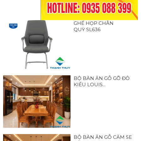
GHẾ HỌP CHÂN
QUỲ SL636
BỘ BÀN ĂN GỖ GÕ ĐỎ
KIỂU LOUIS...
BỘ BÀN ĂN GỖ CĂM SE