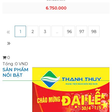
6.750.000
«
1
2
3
...
96
97
98
»
0
Tổng :
0
VND
SẢN PHẨM
NỔI BẬT