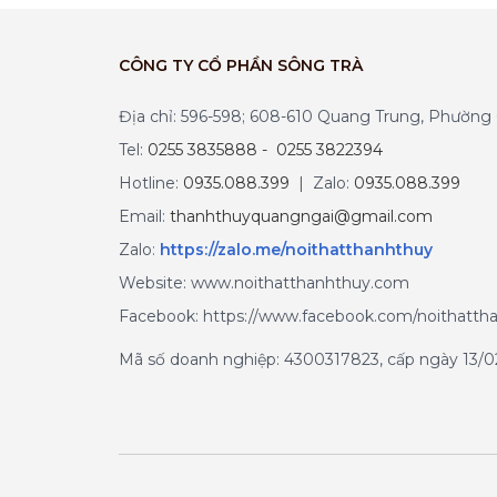
CÔNG TY CỔ PHẦN SÔNG TRÀ
Địa chỉ: 596-598; 608-610 Quang Trung, Phườn
Tel:
0255 3835888 - 0255 3822394
Hotline:
0935.088.399
| Zalo:
0935.088.399
Email:
thanhthuyquangngai@gmail.com
Zalo
:
https://zalo.me/noithatthanhthuy
Website: www.noithatthanhthuy.com
Facebook: https://www.facebook.com/noithatth
Mã số doanh nghiệp: 4300317823, cấp ngày 13/02