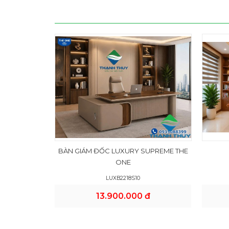
BÀN GIÁM ĐỐC LUXURY SUPREME THE
ONE
LUXB2218S10
13.900.000 đ