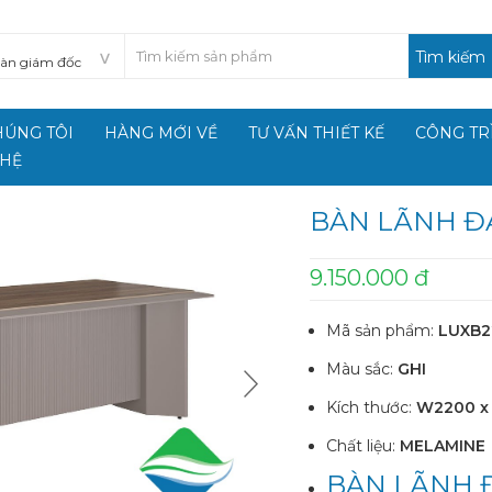
Tìm kiếm
HÚNG TÔI
HÀNG MỚI VỀ
TƯ VẤN THIẾT KẾ
CÔNG TR
 HỆ
BÀN LÃNH Đ
9.150.000 đ
Mã sản phẩm:
LUXB2
Màu sắc:
GHI
Kích thước:
W2200 x 
Chất liệu:
MELAMINE
BÀN LÃNH 