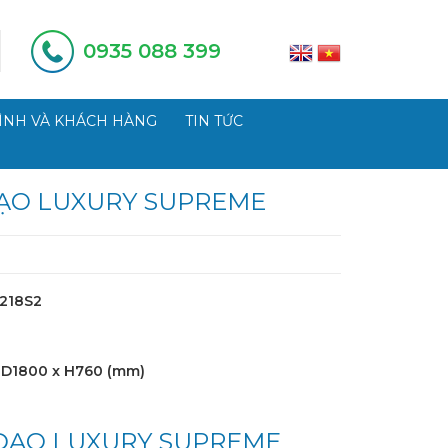
0935 088 399
ÌNH VÀ KHÁCH HÀNG
TIN TỨC
ẠO LUXURY SUPREME
218S2
D1800 x H760 (mm)
ĐẠO LUXURY SUPREME