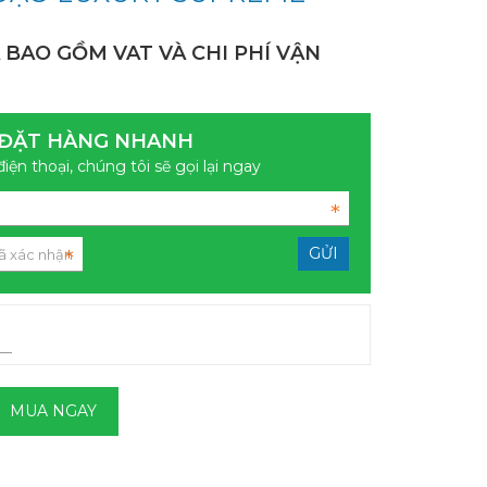
 BAO GỒM VAT VÀ CHI PHÍ VẬN
ĐẶT HÀNG NHANH
điện thoại, chúng tôi sẽ gọi lại ngay
MUA NGAY