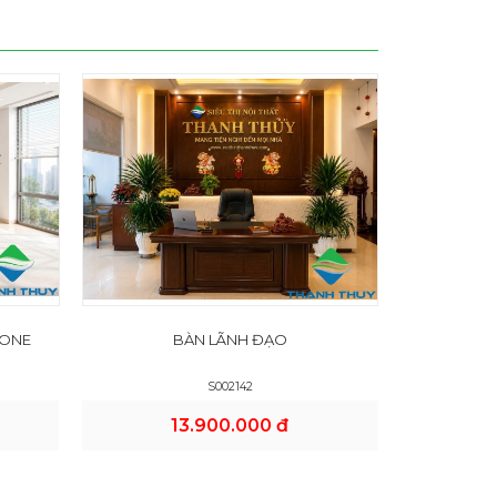
 ONE
BÀN LÃNH ĐẠO
S002142
13.900.000 đ