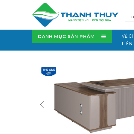
DANH MỤC SẢN PHẨM
VỀ C
LIÊN