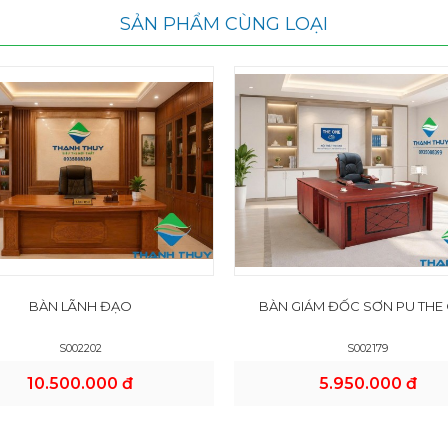
SẢN PHẨM CÙNG LOẠI
BÀN LÃNH ĐẠO
BÀN GIÁM ĐỐC SƠN PU THE
S002202
S002179
10.500.000 đ
5.950.000 đ