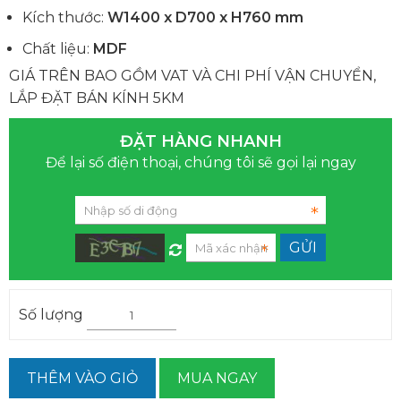
Kích thước:
W1400 x D700 x H760 mm
Chất liệu:
MDF
GIÁ TRÊN BAO GỒM VAT VÀ CHI PHÍ VẬN CHUYỂN,
LẮP ĐẶT BÁN KÍNH 5KM
ĐẶT HÀNG NHANH
Để lại số điện thoại, chúng tôi sẽ gọi lại ngay
Số lượng
THÊM VÀO GIỎ
MUA NGAY