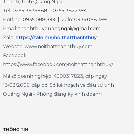
Thành, Tỉnh Quảng Ngãi
Tel:
0255 3835888 - 0255 3822394
Hotline:
0935.088.399
| Zalo:
0935.088.399
Email:
thanhthuyquangngai@gmail.com
Zalo
:
https://zalo.me/noithatthanhthuy
Website: www.noithatthanhthuy.com
Facebook:
https://www.facebook.com/noithatthanhthuy/
Mã số doanh nghiệp: 4300317823, cấp ngày
13/02/2006, cấp bởi Sở kế hoạch và đầu tư tỉnh
Quảng Ngãi - Phòng đăng ký kinh doanh.
THÔNG TIN