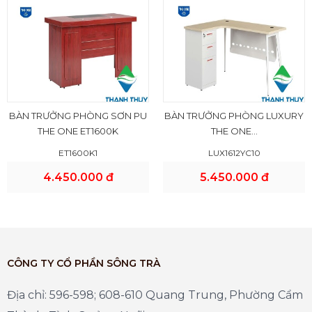
BÀN TRƯỞNG PHÒNG SƠN PU
BÀN TRƯỞNG PHÒNG LUXURY
THE ONE ET1600K
THE ONE...
ET1600K1
LUX1612YC10
4.450.000 đ
5.450.000 đ
CÔNG TY CỔ PHẦN SÔNG TRÀ
Địa chỉ: 596-598; 608-610 Quang Trung, Phường Cẩm