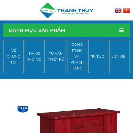
DANH MỤC SẢN PHẨM
CÔNG
VỀ
TRÌNH
HÀNG
TƯ VẤN
CHÚNG
VÀ
TIN TỨC
LIÊN HỆ
MỚI VỀ
THIẾT KẾ
TÔI
KHÁCH
HÀNG