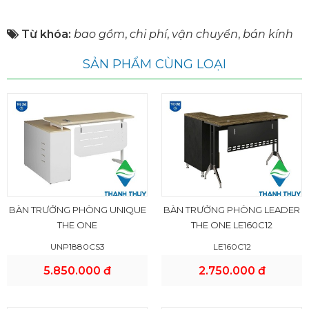
Từ khóa:
bao gồm
,
chi phí
,
vận chuyển
,
bán kính
SẢN PHẨM CÙNG LOẠI
BÀN TRƯỞNG PHÒNG UNIQUE
BÀN TRƯỞNG PHÒNG LEADER
THE ONE
THE ONE LE160C12
UNP1880CS3
LE160C12
5.850.000 đ
2.750.000 đ