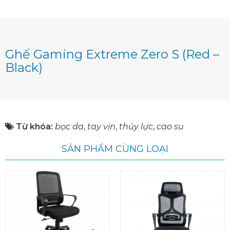
Ghế Gaming Extreme Zero S (Red –
Black)
Từ khóa:
bọc da
,
tay vịn
,
thủy lực
,
cao su
SẢN PHẨM CÙNG LOẠI