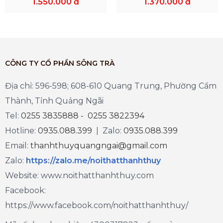
1.550.000 đ
1.370.000 đ
CÔNG TY CỔ PHẦN SÔNG TRÀ
Địa chỉ: 596-598; 608-610 Quang Trung, Phường Cẩm
Thành, Tỉnh Quảng Ngãi
Tel:
0255 3835888 - 0255 3822394
Hotline:
0935.088.399
| Zalo:
0935.088.399
Email:
thanhthuyquangngai@gmail.com
Zalo
:
https://zalo.me/noithatthanhthuy
Website: www.noithatthanhthuy.com
Facebook:
https://www.facebook.com/noithatthanhthuy/