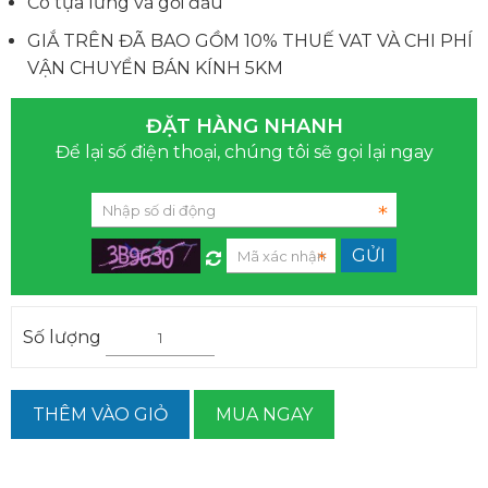
Có tựa lưng và gối đầu
GIẮ TRÊN ĐÃ BAO GỒM 10% THUẾ VAT VÀ CHI PHÍ
VẬN CHUYỂN BÁN KÍNH 5KM
ĐẶT HÀNG NHANH
Để lại số điện thoại, chúng tôi sẽ gọi lại ngay
Số lượng
THÊM VÀO GIỎ
MUA NGAY