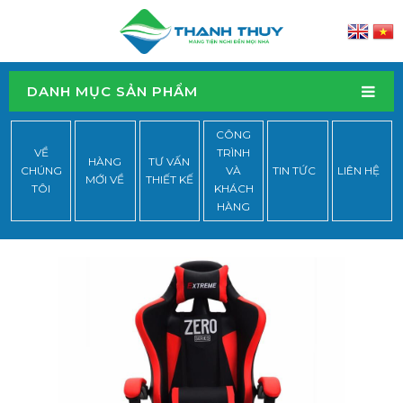
DANH MỤC SẢN PHẨM
CÔNG
VỀ
TRÌNH
HÀNG
TƯ VẤN
CHÚNG
VÀ
TIN TỨC
LIÊN HỆ
MỚI VỀ
THIẾT KẾ
TÔI
KHÁCH
HÀNG