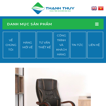
DANH MỤC SẢN PHẨM
CÔNG
VỀ
TRÌNH
HÀNG
TƯ VẤN
CHÚNG
VÀ
TIN TỨC
LIÊN HỆ
MỚI VỀ
THIẾT KẾ
TÔI
KHÁCH
HÀNG