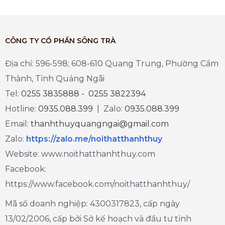
CÔNG TY CỔ PHẦN SÔNG TRÀ
Địa chỉ: 596-598; 608-610 Quang Trung, Phường Cẩm
Thành, Tỉnh Quảng Ngãi
Tel:
0255 3835888 - 0255 3822394
Hotline:
0935.088.399
| Zalo:
0935.088.399
Email:
thanhthuyquangngai@gmail.com
Zalo
:
https://zalo.me/noithatthanhthuy
Website: www.noithatthanhthuy.com
Facebook:
https://www.facebook.com/noithatthanhthuy/
Mã số doanh nghiệp: 4300317823, cấp ngày
13/02/2006, cấp bởi Sở kế hoạch và đầu tư tỉnh