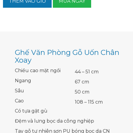
THÊM VÀO GIỎ
MUA NGAY
Ghế Văn Phòng Gỗ Uốn Chân
Xoay
Chiều cao mặt ngồi
44 – 51 cm
Ngang
67 cm
Sâu
50 cm
Cao
108 – 115 cm
Có tựa gật gù
Đệm và lưng bọc da công nghiệp
Tay gỗ tự nhiên sơn PU bóng bọc da CN