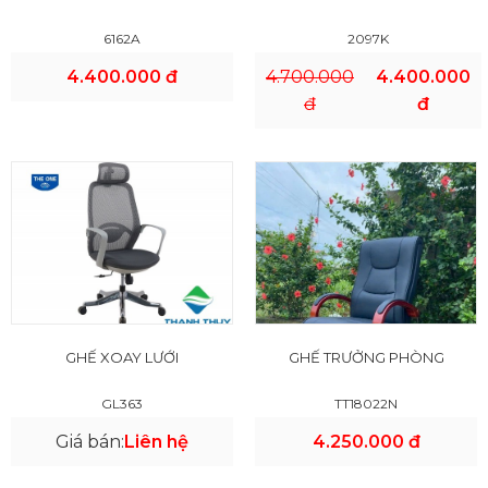
6162A
2097K
4.400.000 đ
4.700.000
4.400.000
đ
đ
GHẾ XOAY LƯỚI
GHẾ TRƯỞNG PHÒNG
GL363
TT18022N
Giá bán:
Liên hệ
4.250.000 đ