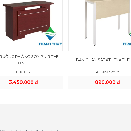
TRƯỞNG PHÒNG SƠN PU-R THE
BÀN CHÂN SẮT ATHENA THE
ONE...
ET1600ER
AT120SCS2Y-17
3.450.000 đ
890.000 đ