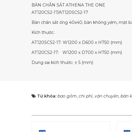
BÀN CHÂN SẮT ATHENA THE ONE
AT120CS2-17/AT120SCS2-17
Bàn chân sắt ống 40x40, bàn không yếm, mặt 
Kích thước:
AT120SCS2-17: W1200 x D600 x H750 (mm)
AT120CS2-17: W1200 x D700 x H750 (mm)
Dung sai kích thước: ± 5 (mm)
Từ khóa:
bao gồm
,
chi phí
,
vận chuyển
,
bán k