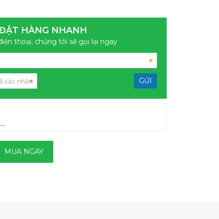
ĐẶT HÀNG NHANH
điện thoại, chúng tôi sẽ gọi lại ngay
MUA NGAY