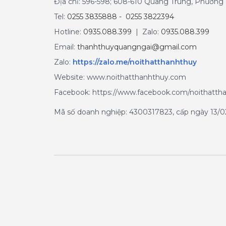
Địa chỉ: 596-598; 608-610 Quang Trung, Phườn
Tel:
0255 3835888 - 0255 3822394
Hotline:
0935.088.399
| Zalo:
0935.088.399
Email:
thanhthuyquangngai@gmail.com
Zalo
:
https://zalo.me/noithatthanhthuy
Website: www.noithatthanhthuy.com
Facebook: https://www.facebook.com/noithatth
Mã số doanh nghiệp: 4300317823, cấp ngày 13/02