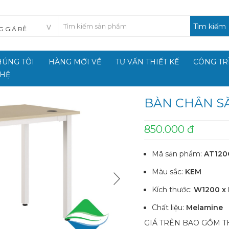
Tìm kiếm
HÚNG TÔI
HÀNG MỚI VỀ
TƯ VẤN THIẾT KẾ
CÔNG TR
 HỆ
BÀN CHÂN S
850.000 đ
Mã sản phẩm:
AT120
Màu sắc:
KEM
Kích thước:
W1200 x
Chất liệu:
Melamine
GIÁ TRÊN BAO GỒM TH