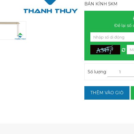
BÁN KÍNH 5KM
Để lại số 
Số lượng
THÊM VÀO GIỎ