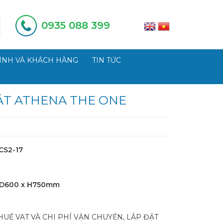
0935 088 399
ÌNH VÀ KHÁCH HÀNG
TIN TỨC
ẮT ATHENA THE ONE
CS2-17
 D600 x H750mm
UẾ VAT VÀ CHI PHÍ VẬN CHUYỂN, LẮP ĐẶT