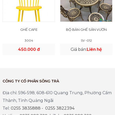
GHẾ CAFE
BỘ BÀN GHẾ SÂN VƯỜN
3004
SV -012
450.000 đ
Giá bán:
Liên hệ
CÔNG TY CỔ PHẦN SÔNG TRÀ
Địa chỉ: 596-598; 608-610 Quang Trung, Phường Cẩm
Thành, Tỉnh Quảng Ngãi
Tel:
0255 3835888 - 0255 3822394