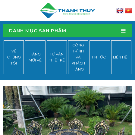
DANH MỤC SẢN PHẨM
CÔNG
VỀ
TRÌNH
HÀNG
TƯ VẤN
CHÚNG
VÀ
TIN TỨC
LIÊN HỆ
MỚI VỀ
THIẾT KẾ
TÔI
KHÁCH
HÀNG