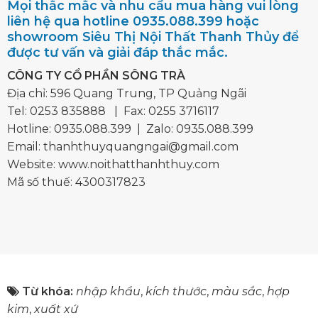
Mọi thắc mắc và nhu cầu mua hàng vui lòng
liên hệ qua hotline 0935.088.399 hoặc
showroom Siêu Thị Nội Thất Thanh Thủy để
được tư vấn và giải đáp thắc mắc.
CÔNG TY CỔ PHẦN SÔNG TRÀ
Địa chỉ: 596 Quang Trung, TP Quảng Ngãi
Tel:
0253 835888
| Fax: 0255 3716117
Hotline:
0935.088.399
| Zalo:
0935.088.399
Email:
thanhthuyquangngai@gmail.com
Website: www.noithatthanhthuy.com
Mã số thuế: 4300317823
Từ khóa:
nhập khẩu
,
kích thước
,
màu sắc
,
hợp
kim
,
xuất xứ