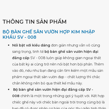
THÔNG TIN SẢN PHẨM
BỘ BÀN GHẾ SÂN VƯỜN HỢP KIM NHẬP
KHẨU SV - 008
Nổi bật với kiểu dáng
đơn giản nhưng vẫn vô cùng
sang trọng, tinh tế
bộ bàn ghế sân vườn hiện đại
đẳng cấp
SV - 008 luôn giúp không gian ngoại thất
của bất kỳ ai cũng trở nên nổi bật hơn bội phần. Thêm
vào đó, nếu như bạn đang cần tìm kiếm một mẫu sản
phẩm ngoại thất sân vườn đẹp - chất lượng thì chắc
chắn không nên bỏ qua thiết kế mẫu này.
Bộ bàn ghế sân vườn hiện đại đẳng cấp SV -
008
chính là một trong những gợi ý tuyệt vời. Kết hợp
chiếc ghế này với chiếc bàn ngoài trời trong cùng bộ là
bạn đã có được phần cơ bản của góc thư giãn tinh thần