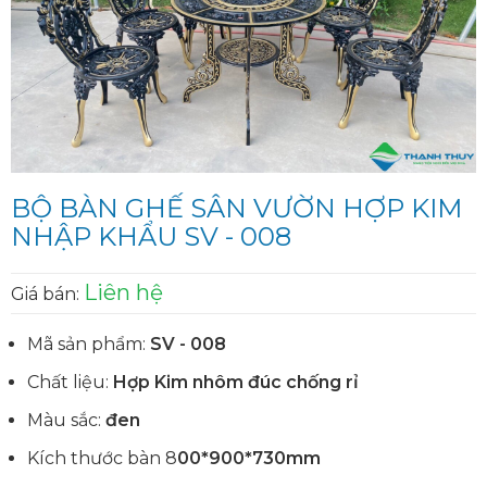
BỘ BÀN GHẾ SÂN VƯỜN HỢP KIM
NHẬP KHẨU SV - 008
Liên hệ
Giá bán:
Mã sản phẩm:
SV - 008
Chất liệu:
Hợp Kim nhôm đúc chống rỉ
Màu sắc:
đen
Kích thước bàn 8
00*900*730mm