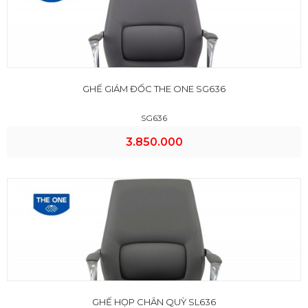
GHẾ GIÁM ĐỐC THE ONE SG636
SG636
3.850.000
GHẾ HỌP CHÂN QUỲ SL636