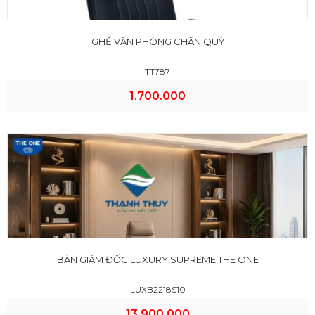
GHẾ VĂN PHÒNG CHÂN QUỲ
TT787
1.700.000
BÀN GIÁM ĐỐC LUXURY SUPREME THE ONE
LUXB2218S10
13.900.000