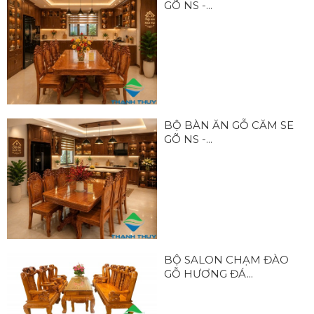
GÕ NS -...
BỘ BÀN ĂN GỖ CĂM SE
GÕ NS -...
BỘ SALON CHẠM ĐÀO
GỖ HƯƠNG ĐÁ...