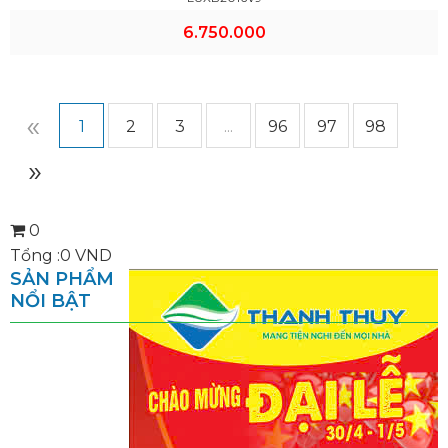
6.750.000
«
1
2
3
...
96
97
98
»
0
Tổng :
0
VND
SẢN PHẨM
NỔI BẬT