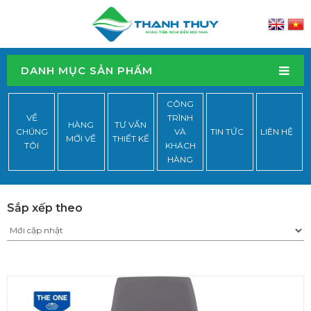
DANH MỤC SẢN PHẨM
CÔNG
VỀ
TRÌNH
HÀNG
TƯ VẤN
CHÚNG
VÀ
TIN TỨC
LIÊN HỆ
MỚI VỀ
THIẾT KẾ
TÔI
KHÁCH
HÀNG
Sắp xếp theo