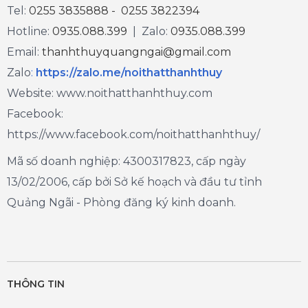
Tel:
0255 3835888 - 0255 3822394
Hotline:
0935.088.399
| Zalo:
0935.088.399
Email:
thanhthuyquangngai@gmail.com
Zalo
:
https://zalo.me/noithatthanhthuy
Website: www.noithatthanhthuy.com
Facebook:
https://www.facebook.com/noithatthanhthuy/
Mã số doanh nghiệp: 4300317823, cấp ngày
13/02/2006, cấp bởi Sở kế hoạch và đầu tư tỉnh
Quảng Ngãi - Phòng đăng ký kinh doanh.
THÔNG TIN