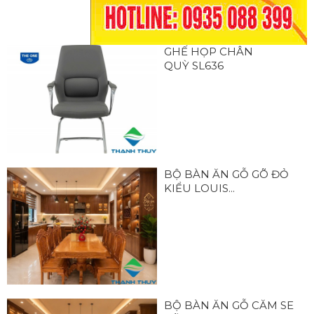
GHẾ HỌP CHÂN
QUỲ SL636
BỘ BÀN ĂN GỖ GÕ ĐỎ
KIỂU LOUIS...
BỘ BÀN ĂN GỖ CĂM SE