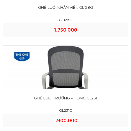
GHẾ LƯỚI NHÂN VIÊN GL128G
GL128G
1.750.000
GHẾ LƯỚI TRƯỞNG PHÒNG GL231
GL231G
1.900.000