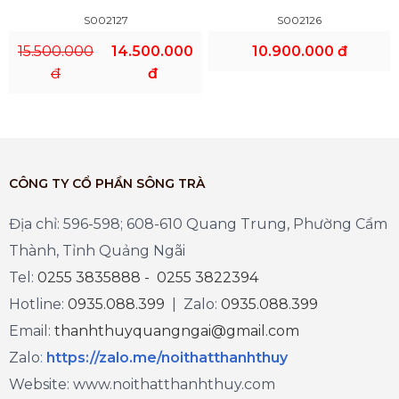
S002127
S002126
15.500.000
14.500.000
10.900.000 đ
đ
đ
CÔNG TY CỔ PHẦN SÔNG TRÀ
Địa chỉ: 596-598; 608-610 Quang Trung, Phường Cẩm
Thành, Tỉnh Quảng Ngãi
Tel:
0255 3835888 - 0255 3822394
Hotline:
0935.088.399
| Zalo:
0935.088.399
Email:
thanhthuyquangngai@gmail.com
Zalo
:
https://zalo.me/noithatthanhthuy
Website: www.noithatthanhthuy.com