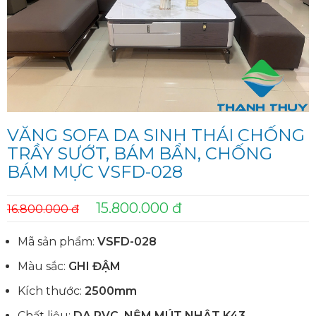
VĂNG SOFA DA SINH THÁI CHỐNG
TRẦY SƯỚT, BÁM BẨN, CHỐNG
BÁM MỰC VSFD-028
15.800.000 đ
16.800.000 đ
Mã sản phẩm:
VSFD-028
Màu sắc:
GHI ĐẬM
Kích thước:
2500mm
Chất liệu:
DA PVC, NỆM MÚT NHẬT K43