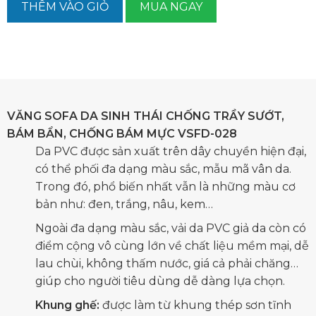
THÊM VÀO GIỎ
MUA NGAY
VĂNG SOFA DA SINH THÁI CHỐNG TRẦY SƯỚT,
BÁM BẨN, CHỐNG BÁM MỰC VSFD-028
Da PVC được sản xuất trên dây chuyền hiện đại,
có thể phối đa dạng màu sắc, mẫu mã vân da.
Trong đó, phổ biến nhất vẫn là những màu cơ
bản như: đen, trắng, nâu, kem…
Ngoài đa dạng màu sắc, vải da PVC giả da còn có
điểm cộng vô cùng lớn về chất liệu mềm mại, dễ
lau chùi, không thấm nước, giá cả phải chăng…
giúp cho người tiêu dùng dễ dàng lựa chọn.
Khung ghế:
được làm từ khung thép sơn tĩnh