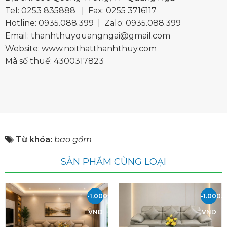
Tel:
0253 835888
| Fax: 0255 3716117
Hotline:
0935.088.399
| Zalo:
0935.088.399
Email:
thanhthuyquangngai@gmail.com
Website: www.noithatthanhthuy.com
Mã số thuế: 4300317823
Từ khóa:
bao gồm
SẢN PHẨM CÙNG LOẠI
-1.000.000
-1.000.
VND
VND