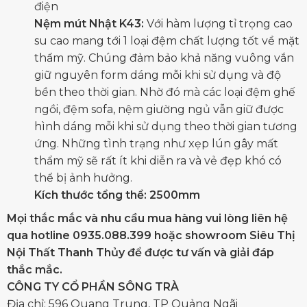
điện
Nệm mút Nhật K43:
Với hàm lượng tỉ trọng cao
su cao mang tới 1 loại đệm chất lượng tốt về mặt
thẩm mỹ. Chúng đảm bảo khả năng vuông vắn
giữ nguyên form dáng mỗi khi sử dụng và độ
bền theo thời gian. Nhờ đó mà các loại đệm ghế
ngồi, đệm sofa, nệm giường ngủ vẫn giữ được
hình dáng mỗi khi sử dụng theo thời gian tương
ứng. Những tình trạng như xẹp lún gây mất
thẩm mỹ sẽ rất ít khi diễn ra và vẻ đẹp khó có
thể bị ảnh hưởng.
Kích thước tổng thể: 2500mm
Mọi thắc mắc và nhu cầu mua hàng vui lòng liên hệ
qua hotline 0935.088.399 hoặc showroom Siêu Thị
Nội Thất Thanh Thủy để được tư vấn và giải đáp
thắc mắc.
CÔNG TY CỔ PHẦN SÔNG TRÀ
Địa chỉ: 596 Quang Trung, TP Quảng Ngãi