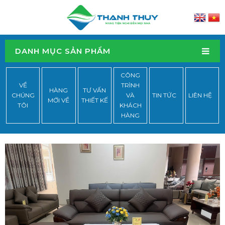
DANH MỤC SẢN PHẨM
CÔNG
VỀ
TRÌNH
HÀNG
TƯ VẤN
CHÚNG
VÀ
TIN TỨC
LIÊN HỆ
MỚI VỀ
THIẾT KẾ
TÔI
KHÁCH
HÀNG