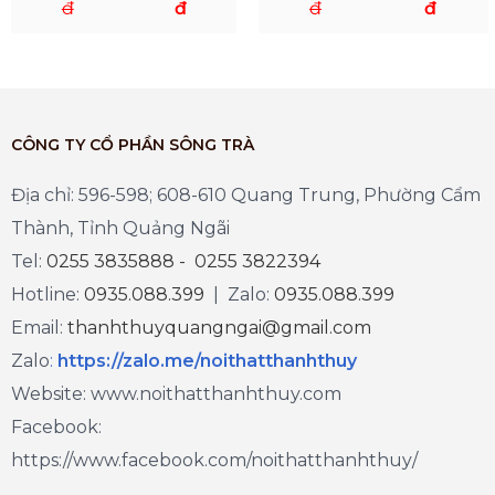
đ
đ
đ
đ
CÔNG TY CỔ PHẦN SÔNG TRÀ
Địa chỉ: 596-598; 608-610 Quang Trung, Phường Cẩm
Thành, Tỉnh Quảng Ngãi
Tel:
0255 3835888 - 0255 3822394
Hotline:
0935.088.399
| Zalo:
0935.088.399
Email:
thanhthuyquangngai@gmail.com
Zalo
:
https://zalo.me/noithatthanhthuy
Website: www.noithatthanhthuy.com
Facebook:
https://www.facebook.com/noithatthanhthuy/