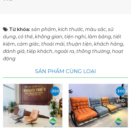
Từ khóa:
sản phẩm
,
kích thước
,
màu sắc
,
sử
dụng
,
có thể
,
không gian
,
tiện nghi
,
làm bằng
,
tiết
kiệm
,
cảm giác
,
thoải mái
,
thuận tiện
,
khách hàng
,
đánh giá
,
tiếp khách
,
ngoài ra
,
thông thường
,
hoạt
động
SẢN PHẨM CÙNG LOẠI
-300.000
-300.0
VND
VND