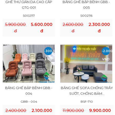
GHẾ THƯ GIẢN DA CAO CẤP
BĂNG GHẾ BẬP BÊNH GBB -
GTG-001
005
S002117
S002116
5.900.000
5.600.000
2.600.000
2.300.000
đ
đ
đ
đ
-300.000
-2.000.
VND
VND
BĂNG GHẾ BẬP BÊNH GBB -
BĂNG GHẾ SOFA CHỐNG TRẦY
004
SƯỚT, CHỐNG BÁM...
GBB - 004
BSF-710
2.400.000
2.100.000
11.900.000
9.900.000