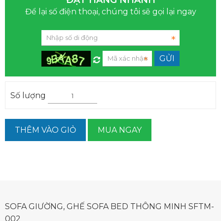
Để lại số điện thoại, chúng tôi sẽ gọi lại ngay
Số lượng
THÊM VÀO GIỎ
MUA NGAY
SOFA GIƯỜNG, GHẾ SOFA BED THÔNG MINH SFTM-
002