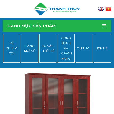
DANH MỤC SẢN PHẨM
CÔNG
VỀ
TRÌNH
HÀNG
TƯ VẤN
CHÚNG
VÀ
TIN TỨC
LIÊN HỆ
MỚI VỀ
THIẾT KẾ
TÔI
KHÁCH
HÀNG