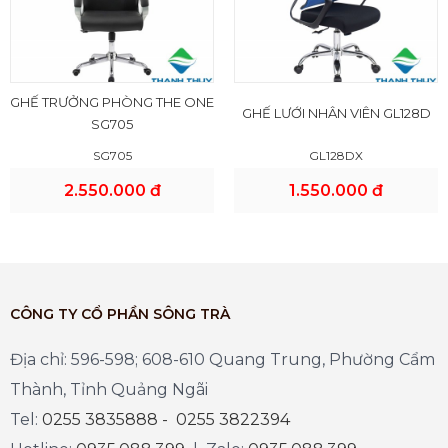
GHẾ TRƯỞNG PHÒNG THE ONE
GHẾ LƯỚI NHÂN VIÊN GL128D
SG705
SG705
GL128DX
2.550.000 đ
1.550.000 đ
CÔNG TY CỔ PHẦN SÔNG TRÀ
Địa chỉ: 596-598; 608-610 Quang Trung, Phường Cẩm
Thành, Tỉnh Quảng Ngãi
Tel:
0255 3835888 - 0255 3822394