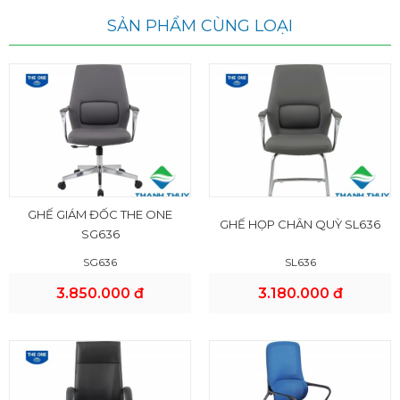
SẢN PHẨM CÙNG LOẠI
GHẾ GIÁM ĐỐC THE ONE
GHẾ HỌP CHÂN QUỲ SL636
SG636
SG636
SL636
3.850.000 đ
3.180.000 đ