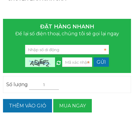
ĐẶT HÀNG NHANH
Để lại số điện thoại, chúng tôi sẽ gọi lại ngay
Số lượng
THÊM VÀO GIỎ
MUA NGAY