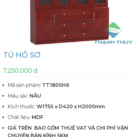
TỦ HỒ SƠ
7.250.000 đ
Mã sản phẩm:
TT1800H6
Màu sắc:
NÂU
Kích thước:
W1755 x D420 x H2000mm
Chất liệu:
MDF
GIÁ TRÊN BAO GỒM THUẾ VAT VÀ CHI PHÍ VẬN
CHUYỂN BÁN KÍNH 5KM