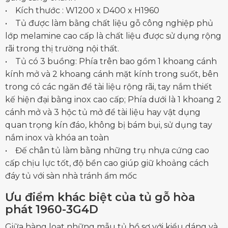
• Kích thước : W1200 x D400 x H1960
• Tủ được làm bằng chất liệu gỗ công nghiệp phủ
lớp melamine cao cấp là chất liệu được sử dụng rộng
rãi trong thị trường nội thất.
• Tủ có 3 buồng: Phía trên bao gồm 1 khoang cánh
kính mở và 2 khoang cánh mặt kính trong suốt, bên
trong có các ngăn để tài liệu rộng rãi, tay nắm thiết
kế hiện đại bằng inox cao cấp; Phía dưới là 1 khoang 2
cánh mở và 3 hộc tủ mở để tài liệu hay vật dụng
quan trọng kín đáo, không bị bám bụi, sử dụng tay
nắm inox và khóa an toàn
• Đế chân tủ làm bằng những trụ nhựa cứng cao
cấp chịu lực tốt, độ bền cao giúp giữ khoảng cách
đáy tủ với sàn nhà tránh ẩm mốc
Ưu điểm khác biệt của tủ gỗ hòa
phát 1960-3G4D
Giữa hàng loạt những mẫu tủ hồ sơ với kiểu dáng và