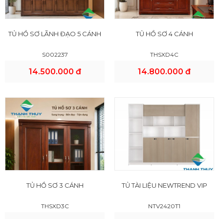
TỦ HỒ SƠ LÃNH ĐẠO 5 CÁNH
TỦ HỒ SƠ 4 CÁNH
S002237
THSXD4C
14.500.000 đ
14.800.000 đ
TỦ HỒ SƠ 3 CÁNH
TỦ TÀI LIỆU NEWTREND VIP
THSXD3C
NTV2420T1