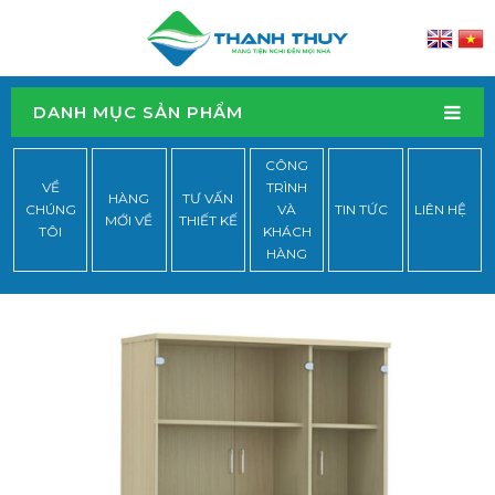
DANH MỤC SẢN PHẨM
CÔNG
VỀ
TRÌNH
HÀNG
TƯ VẤN
CHÚNG
VÀ
TIN TỨC
LIÊN HỆ
MỚI VỀ
THIẾT KẾ
TÔI
KHÁCH
HÀNG