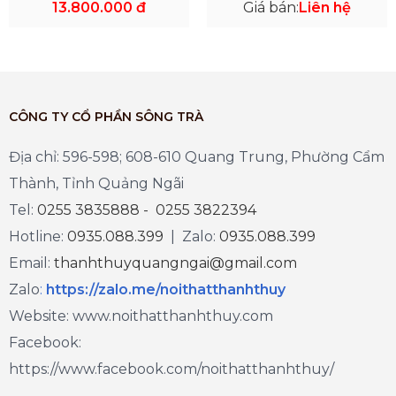
13.800.000 đ
Giá bán:
Liên hệ
CÔNG TY CỔ PHẦN SÔNG TRÀ
Địa chỉ: 596-598; 608-610 Quang Trung, Phường Cẩm
Thành, Tỉnh Quảng Ngãi
Tel:
0255 3835888 - 0255 3822394
Hotline:
0935.088.399
| Zalo:
0935.088.399
Email:
thanhthuyquangngai@gmail.com
Zalo
:
https://zalo.me/noithatthanhthuy
Website: www.noithatthanhthuy.com
Facebook:
https://www.facebook.com/noithatthanhthuy/