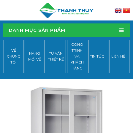
DANH MỤC SẢN PHẨM
CÔNG
VỀ
TRÌNH
HÀNG
TƯ VẤN
CHÚNG
VÀ
TIN TỨC
LIÊN HỆ
MỚI VỀ
THIẾT KẾ
TÔI
KHÁCH
HÀNG