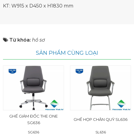
KT: W915 x D450 x H1830 mm
Từ khóa:
hồ sơ
SẢN PHẨM CÙNG LOẠI
GHẾ GIÁM ĐỐC THE ONE
GHẾ HỌP CHÂN QUỲ SL636
SG636
SG636
SL636