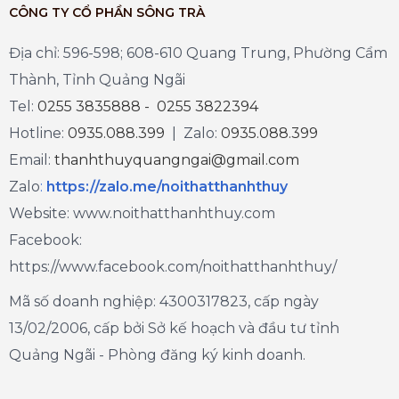
CÔNG TY CỔ PHẦN SÔNG TRÀ
Địa chỉ: 596-598; 608-610 Quang Trung, Phường Cẩm
Thành, Tỉnh Quảng Ngãi
Tel:
0255 3835888 - 0255 3822394
Hotline:
0935.088.399
| Zalo:
0935.088.399
Email:
thanhthuyquangngai@gmail.com
Zalo
:
https://zalo.me/noithatthanhthuy
Website: www.noithatthanhthuy.com
Facebook:
https://www.facebook.com/noithatthanhthuy/
Mã số doanh nghiệp: 4300317823, cấp ngày
13/02/2006, cấp bởi Sở kế hoạch và đầu tư tỉnh
Quảng Ngãi - Phòng đăng ký kinh doanh.