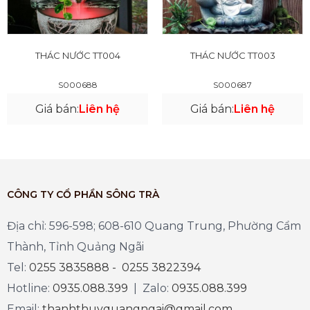
THÁC NƯỚC TT004
THÁC NƯỚC TT003
S000688
S000687
Giá bán:
Liên hệ
Giá bán:
Liên hệ
CÔNG TY CỔ PHẦN SÔNG TRÀ
Địa chỉ: 596-598; 608-610 Quang Trung, Phường Cẩm
Thành, Tỉnh Quảng Ngãi
Tel:
0255 3835888 - 0255 3822394
Hotline:
0935.088.399
| Zalo:
0935.088.399
Email:
thanhthuyquangngai@gmail.com