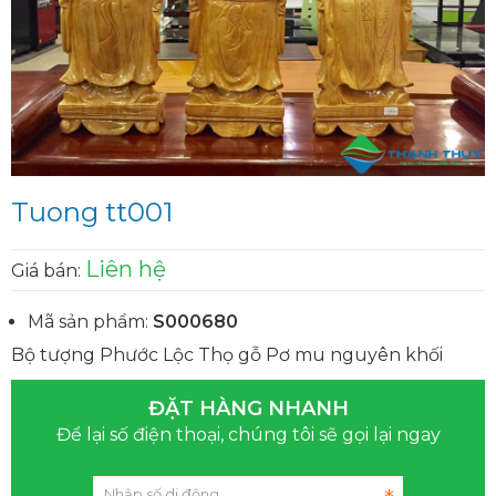
Tuong tt001
Liên hệ
Giá bán:
Mã sản phẩm:
S000680
Bộ tượng Phước Lộc Thọ gỗ Pơ mu nguyên khối
ĐẶT HÀNG NHANH
Để lại số điện thoại, chúng tôi sẽ gọi lại ngay