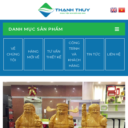
DANH MỤC SẢN PHẨM
CÔNG
VỀ
TRÌNH
HÀNG
TƯ VẤN
CHÚNG
VÀ
TIN TỨC
LIÊN HỆ
MỚI VỀ
THIẾT KẾ
TÔI
KHÁCH
HÀNG