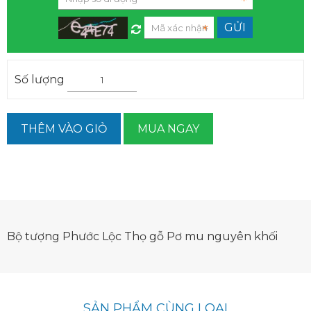
Số lượng
THÊM VÀO GIỎ
MUA NGAY
Bộ tượng Phước Lộc Thọ gỗ Pơ mu nguyên khối
SẢN PHẨM CÙNG LOẠI