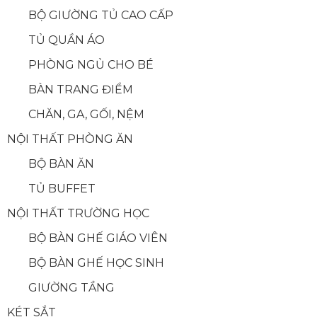
BỘ GIƯỜNG TỦ CAO CẤP
TỦ QUẦN ÁO
PHÒNG NGỦ CHO BÉ
BÀN TRANG ĐIỂM
CHĂN, GA, GỐI, NỆM
NỘI THẤT PHÒNG ĂN
BỘ BÀN ĂN
TỦ BUFFET
NỘI THẤT TRƯỜNG HỌC
BỘ BÀN GHẾ GIÁO VIÊN
BỘ BÀN GHẾ HỌC SINH
GIƯỜNG TẦNG
KÉT SẮT