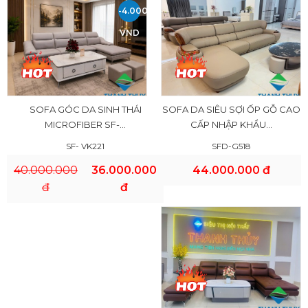
-4.000.000
VND
SOFA GÓC DA SINH THÁI
SOFA DA SIÊU SỢI ỐP GỖ CAO
MICROFIBER SF-...
CẤP NHẬP KHẨU...
SF- VK221
SFD-G518
40.000.000
36.000.000
44.000.000 đ
đ
đ