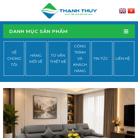
DANH MỤC SẢN PHẨM
CÔNG
VỀ
TRÌNH
HÀNG
TƯ VẤN
CHÚNG
VÀ
TIN TỨC
LIÊN HỆ
MỚI VỀ
THIẾT KẾ
TÔI
KHÁCH
HÀNG