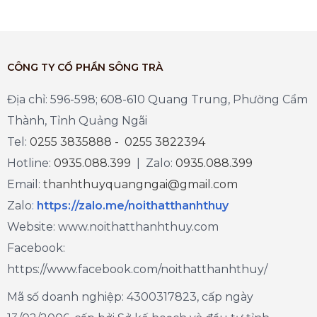
CÔNG TY CỔ PHẦN SÔNG TRÀ
Địa chỉ: 596-598; 608-610 Quang Trung, Phường Cẩm
Thành, Tỉnh Quảng Ngãi
Tel:
0255 3835888 - 0255 3822394
Hotline:
0935.088.399
| Zalo:
0935.088.399
Email:
thanhthuyquangngai@gmail.com
Zalo
:
https://zalo.me/noithatthanhthuy
Website: www.noithatthanhthuy.com
Facebook:
https://www.facebook.com/noithatthanhthuy/
Mã số doanh nghiệp: 4300317823, cấp ngày