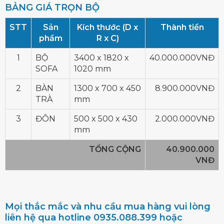
BẢNG GIÁ TRỌN BỘ
STT
Sản
Kích thước (D x
Thành tiền
phẩm
R x C)
1
BỘ
3400 x 1820 x
40.000.000VNĐ
SOFA
1020 mm
2
BÀN
1300 x 700 x 450
8.900.000VNĐ
TRÀ
mm
3
ĐÔN
500 x 500 x 430
2.000.000VNĐ
mm
TỔNG CỘNG
40.900.000
VNĐ
Mọi thắc mắc và nhu cầu mua hàng vui lòng
liên hệ qua hotline 0935.088.399 hoặc