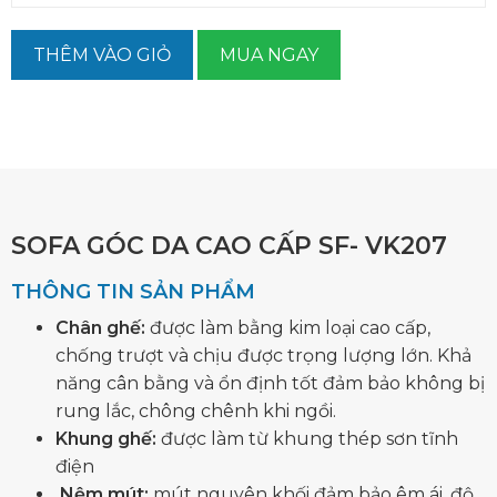
THÊM VÀO GIỎ
MUA NGAY
SOFA GÓC DA CAO CẤP SF- VK207
THÔNG TIN SẢN PHẨM
Chân ghế:
được làm bằng kim loại cao cấp,
chống trượt và chịu được trọng lượng lớn. Khả
năng cân bằng và ổn định tốt đảm bảo không bị
rung lắc, chông chênh khi ngồi.
Khung ghế:
được làm từ khung thép sơn tĩnh
điện
Nệm mút:
mút nguyên khối đảm bảo êm ái, độ