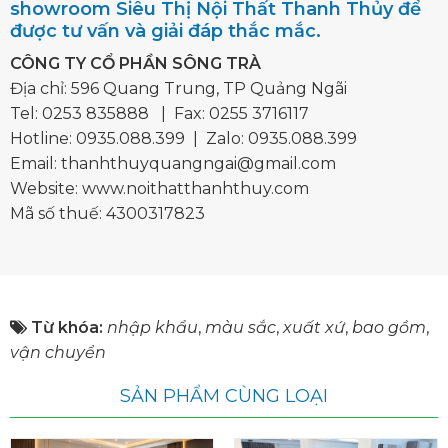
showroom Siêu Thị Nội Thất Thanh Thủy để
được tư vấn và giải đáp thắc mắc.
CÔNG TY CỔ PHẦN SÔNG TRÀ
Địa chỉ: 596 Quang Trung, TP Quảng Ngãi
Tel:
0253 835888
| Fax: 0255 3716117
Hotline:
0935.088.399
| Zalo:
0935.088.399
Email:
thanhthuyquangngai@gmail.com
Website: www.noithatthanhthuy.com
Mã số thuế: 4300317823
Từ khóa:
nhập khẩu
,
màu sắc
,
xuất xứ
,
bao gồm
,
vận chuyển
SẢN PHẨM CÙNG LOẠI