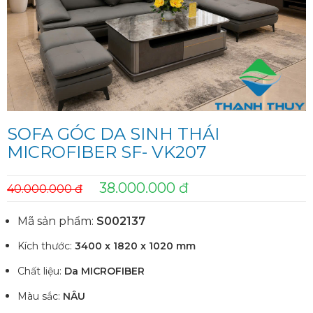
SOFA GÓC DA SINH THÁI
MICROFIBER SF- VK207
38.000.000 đ
40.000.000 đ
Mã sản phẩm:
S002137
Kích thước:
3400 x 1820 x 1020 mm
Chất liệu:
Da MICROFIBER
Màu sắc:
NÂU