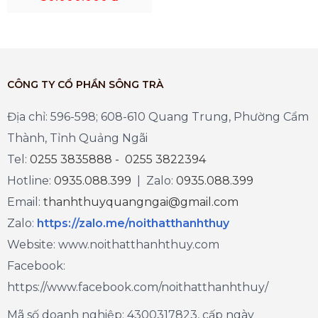
CÔNG TY CỔ PHẦN SÔNG TRÀ
Địa chỉ: 596-598; 608-610 Quang Trung, Phường Cẩm
Thành, Tỉnh Quảng Ngãi
Tel:
0255 3835888 - 0255 3822394
Hotline:
0935.088.399
| Zalo:
0935.088.399
Email:
thanhthuyquangngai@gmail.com
Zalo
:
https://zalo.me/noithatthanhthuy
Website: www.noithatthanhthuy.com
Facebook:
https://www.facebook.com/noithatthanhthuy/
Mã số doanh nghiệp: 4300317823, cấp ngày