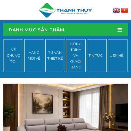
DANH MỤC SẢN PHẨM
CÔNG
VỀ
TRÌNH
HÀNG
TƯ VẤN
CHÚNG
VÀ
TIN TỨC
LIÊN HỆ
MỚI VỀ
THIẾT KẾ
TÔI
KHÁCH
HÀNG