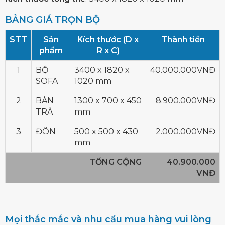
BẢNG GIÁ TRỌN BỘ
STT
Sản
Kích thước (D x
Thành tiền
phẩm
R x C)
1
BỘ
3400 x 1820 x
40.000.000VNĐ
SOFA
1020 mm
2
BÀN
1300 x 700 x 450
8.900.000VNĐ
TRÀ
mm
3
ĐÔN
500 x 500 x 430
2.000.000VNĐ
mm
TỔNG CỘNG
40.900.000
VNĐ
Mọi thắc mắc và nhu cầu mua hàng vui lòng