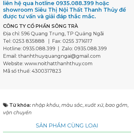
liên hệ qua hotline 0935.088.399 hoặc
showroom Siêu Thị Nội Thất Thanh Thủy để
được tư vấn và giải đáp thắc mắc.
CÔNG TY CỔ PHẦN SÔNG TRÀ
Địa chỉ: 596 Quang Trung, TP Quảng Ngãi
Tel:
0253 835888
| Fax: 0255 3716117
Hotline:
0935.088.399
| Zalo:
0935.088.399
Email:
thanhthuyquangngai@gmail.com
Website: www.noithatthanhthuy.com
Mã số thuế: 4300317823
Từ khóa:
nhập khẩu
,
màu sắc
,
xuất xứ
,
bao gồm
,
vận chuyển
SẢN PHẨM CÙNG LOẠI