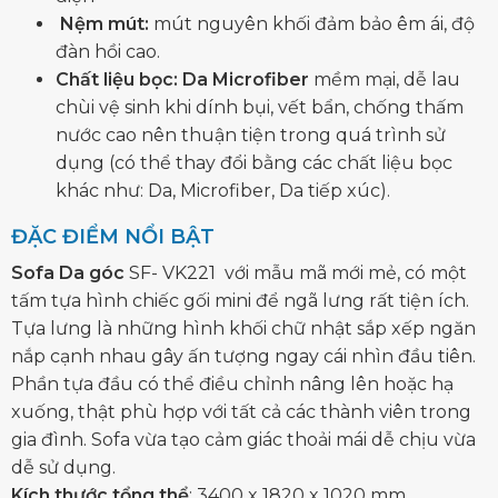
Nệm mút:
mút nguyên khối đảm bảo êm ái, độ
đàn hồi cao.
Chất liệu bọc: Da Microfiber
mềm mại, dễ lau
chùi vệ sinh khi dính bụi, vết bẩn, chống thấm
nước cao nên thuận tiện trong quá trình sử
dụng (có thể thay đổi bằng các chất liệu bọc
khác như: Da, Microfiber, Da tiếp xúc).
ĐẶC ĐIỂM NỔI BẬT
Sofa Da góc
SF- VK221 với mẫu mã mới mẻ, có một
tấm tựa hình chiếc gối mini để ngã lưng rất tiện ích.
Tựa lưng là những hình khối chữ nhật sắp xếp ngăn
nắp cạnh nhau gây ấn tượng ngay cái nhìn đầu tiên.
Phần tựa đầu có thể điều chỉnh nâng lên hoặc hạ
xuống, thật phù hợp với tất cả các thành viên trong
gia đình. Sofa vừa tạo cảm giác thoải mái dễ chịu vừa
dễ sử dụng.
Kích thước tổng thể
: 3400 x 1820 x 1020 mm