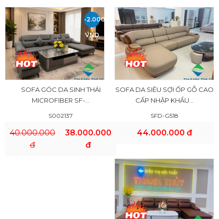
-2.000.000
VND
SOFA GÓC DA SINH THÁI
SOFA DA SIÊU SỢI ỐP GỖ CAO
MICROFIBER SF-...
CẤP NHẬP KHẨU...
S002137
SFD-G518
40.000.000
38.000.000
44.000.000 đ
đ
đ