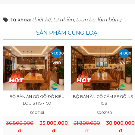
Từ khóa:
thiết kế
,
tự nhiên
,
toàn bộ
,
làm bằng
SẢN PHẨM CÙNG LOẠI
-1.000.000
-1.000.
VND
VND
BỘ BÀN ĂN GỖ GÕ ĐỎ KIỂU
BỘ BÀN ĂN GỖ CĂM SE GÕ NS 
LOUIS NS - 199
198
S002161
S002160
36.800.000
35.800.000
31.800.000
30.800.000
đ
đ
đ
đ