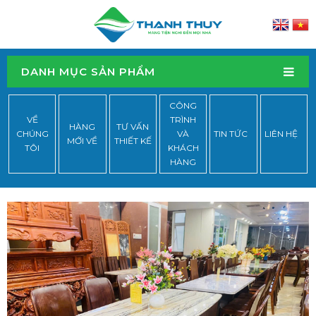
DANH MỤC SẢN PHẨM
CÔNG
VỀ
TRÌNH
HÀNG
TƯ VẤN
CHÚNG
VÀ
TIN TỨC
LIÊN HỆ
MỚI VỀ
THIẾT KẾ
TÔI
KHÁCH
HÀNG