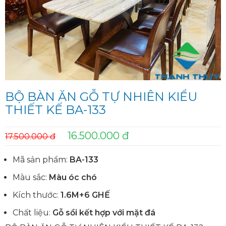
BỘ BÀN ĂN GỖ TỰ NHIÊN KIỂU
THIẾT KẾ BA-133
16.500.000 đ
17.500.000 đ
Mã sản phẩm:
BA-133
Màu sắc:
Màu óc chó
Kích thước:
1.6M+6 GHẾ
Chất liệu:
Gỗ sồi kết hợp với mặt đá