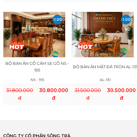
-1.000.000
-1.000.
VND
VND
BỘ BÀN ĂN GỖ CĂM SE GÕ NS -
BỘ BÀN ĂN MẶT ĐÁ TRÒN AL-13
195
NS - 195
AL-131
31.800.000
30.800.000
31.500.000
30.500.000
đ
đ
đ
đ
CÔNG TY CỔ PHẦN SÔNG TRÀ