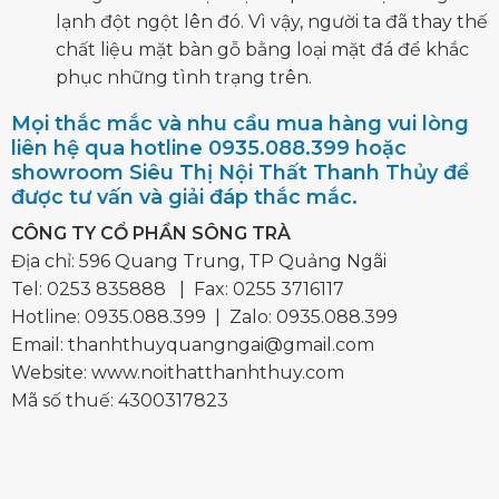
lạnh đột ngột lên đó. Vì vậy, người ta đã thay thế
chất liệu mặt bàn gỗ bằng loại mặt đá để khắc
phục những tình trạng trên.
Mọi thắc mắc và nhu cầu mua hàng vui lòng
liên hệ qua hotline 0935.088.399 hoặc
showroom Siêu Thị Nội Thất Thanh Thủy để
được tư vấn và giải đáp thắc mắc.
CÔNG TY CỔ PHẦN SÔNG TRÀ
Địa chỉ: 596 Quang Trung, TP Quảng Ngãi
Tel:
0253 835888
| Fax: 0255 3716117
Hotline:
0935.088.399
| Zalo:
0935.088.399
Email:
thanhthuyquangngai@gmail.com
Website: www.noithatthanhthuy.com
Mã số thuế: 4300317823