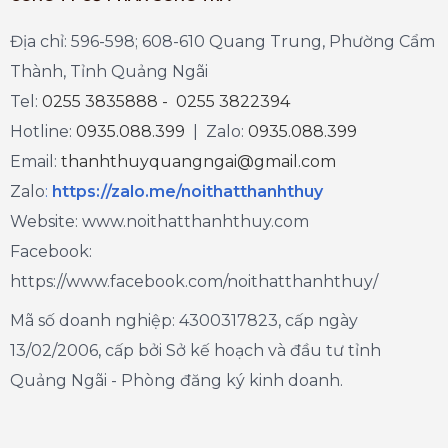
Địa chỉ: 596-598; 608-610 Quang Trung, Phường Cẩm
Thành, Tỉnh Quảng Ngãi
Tel:
0255 3835888 - 0255 3822394
Hotline:
0935.088.399
| Zalo:
0935.088.399
Email:
thanhthuyquangngai@gmail.com
Zalo
:
https://zalo.me/noithatthanhthuy
Website: www.noithatthanhthuy.com
Facebook:
https://www.facebook.com/noithatthanhthuy/
Mã số doanh nghiệp: 4300317823, cấp ngày
13/02/2006, cấp bởi Sở kế hoạch và đầu tư tỉnh
Quảng Ngãi - Phòng đăng ký kinh doanh.