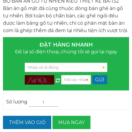
BỘ BÀN ĂN GỖ TỰ NHIÊN KIỂU THIẾT KẾ BA-132
Bàn ăn gỗ mặt đá cũng thuộc dòng bàn ghế ăn gỗ
tự nhiên. Bởi toàn bộ chân bàn, các ghế ngồi đều
được làm bằng gỗ tự nhiên, chỉ có phần mặt bàn ăn
cơm là ghép thêm đá đem lại nhiều tiện ích vượt trội.
ĐẶT HÀNG NHANH
Để lại số điện thoại, chúng tôi sẽ gọi lại ngay
Số lượng
THÊM VÀO GIỎ
MUA NGAY