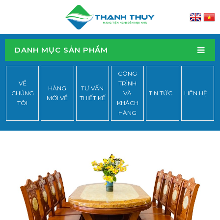
DANH MỤC SẢN PHẨM
CÔNG
VỀ
TRÌNH
HÀNG
TƯ VẤN
CHÚNG
VÀ
TIN TỨC
LIÊN HỆ
MỚI VỀ
THIẾT KẾ
TÔI
KHÁCH
HÀNG