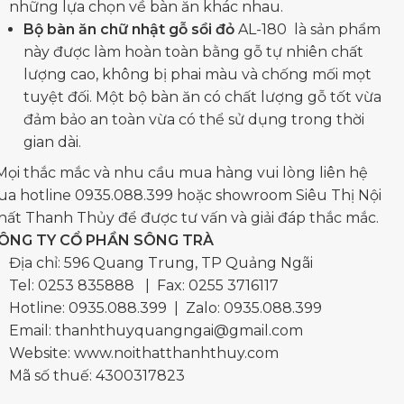
những lựa chọn về bàn ăn khác nhau.
Bộ bàn ăn chữ nhật gỗ sồi đỏ
AL-180 là sản phẩm
này được làm hoàn toàn bằng gỗ tự nhiên chất
lượng cao, không bị phai màu và chống mối mọt
tuyệt đối. Một bộ bàn ăn có chất lượng gỗ tốt vừa
đảm bảo an toàn vừa có thể sử dụng trong thời
gian dài.
Mọi thắc mắc và nhu cầu mua hàng vui lòng liên hệ
ua hotline 0935.088.399 hoặc showroom Siêu Thị Nội
hất Thanh Thủy để được tư vấn và giải đáp thắc mắc.
ÔNG TY CỔ PHẦN SÔNG TRÀ
Địa chỉ: 596 Quang Trung, TP Quảng Ngãi
Tel:
0253 835888
| Fax: 0255 3716117
Hotline:
0935.088.399
| Zalo:
0935.088.399
Email:
thanhthuyquangngai@gmail.com
Website: www.noithatthanhthuy.com
Mã số thuế: 4300317823