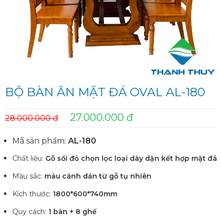
BỘ BÀN ĂN MẶT ĐÁ OVAL AL-180
27.000.000 đ
28.000.000 đ
Mã sản phẩm:
AL-180
Chất liệu:
Gỗ sồi đỏ chọn lọc loại dày dặn kết hợp mặt đá
Màu sắc:
màu cánh dán từ gỗ tụ nhiên
Kích thước:
1800*600*740mm
Quy cách:
1 bàn + 8 ghế