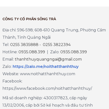
CÔNG TY CỔ PHẦN SÔNG TRÀ
Địa chỉ: 596-598; 608-610 Quang Trung, Phường Cẩm
Thành, Tỉnh Quảng Ngãi
Tel:
0255 3835888 - 0255 3822394
Hotline:
0935.088.399
| Zalo:
0935.088.399
Email:
thanhthuyquangngai@gmail.com
Zalo
:
https://zalo.me/noithatthanhthuy
Website: www.noithatthanhthuy.com
Facebook:
https://www.facebook.com/noithatthanhthuy/
Mã số doanh nghiệp: 4300317823, cấp ngày
13/02/2006, cấp bởi Sở kế hoạch và đầu tư tỉnh