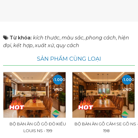
Từ khóa:
kích thước
,
màu sắc
,
phong cách
,
hiện
đại
,
kết hợp
,
xuất xứ
,
quy cách
SẢN PHẨM CÙNG LOẠI
-1.000.000
-1.000.
VND
VND
BỘ BÀN ĂN GỖ GÕ ĐỎ KIỂU
BỘ BÀN ĂN GỖ CĂM SE GÕ NS 
LOUIS NS - 199
198