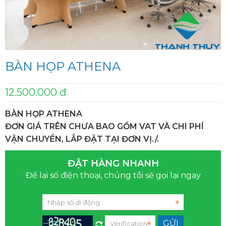
BÀN HỌP ATHENA
12.500.000 đ
BÀN HỌP ATHENA
ĐƠN GIÁ TRÊN CHƯA BAO GỒM VAT VÀ CHI PHÍ
VẬN CHUYỂN, LẮP ĐẶT TẠI ĐƠN VỊ./.
ĐẶT HÀNG NHANH
Để lại số điện thoại, chúng tôi sẽ gọi lại ngay