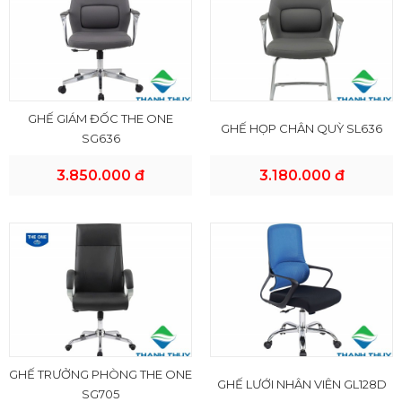
GHẾ GIÁM ĐỐC THE ONE
GHẾ HỌP CHÂN QUỲ SL636
SG636
3.850.000 đ
3.180.000 đ
GHẾ TRƯỞNG PHÒNG THE ONE
GHẾ LƯỚI NHÂN VIÊN GL128D
SG705