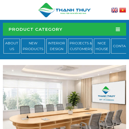
PRODUCT CATEGORY
ABOUT
NEW
INTERIOR
PROJECTS &
NICE
CONTAC
US
PRODUCTS
DESIGN
CUSTOMERS
HOUSE