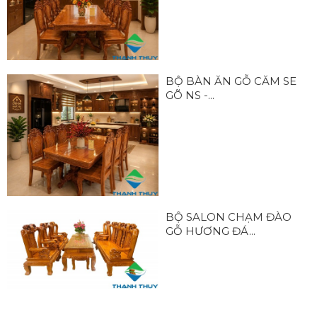
BỘ BÀN ĂN GỖ CĂM SE
GÕ NS -...
BỘ SALON CHẠM ĐÀO
GỖ HƯƠNG ĐÁ...