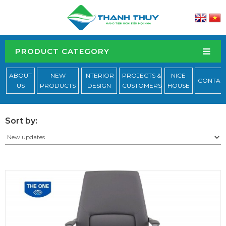
PRODUCT CATEGORY
ABOUT
NEW
INTERIOR
PROJECTS &
NICE
CONTAC
US
PRODUCTS
DESIGN
CUSTOMERS
HOUSE
Sort by: