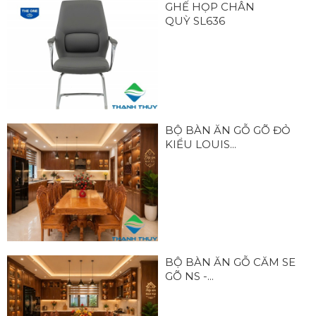
GHẾ HỌP CHÂN
QUỲ SL636
BỘ BÀN ĂN GỖ GÕ ĐỎ
KIỂU LOUIS...
BỘ BÀN ĂN GỖ CĂM SE
GÕ NS -...