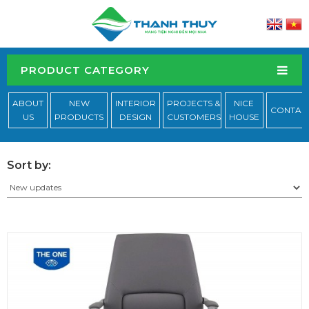
PRODUCT CATEGORY
ABOUT
NEW
INTERIOR
PROJECTS &
NICE
CONTAC
US
PRODUCTS
DESIGN
CUSTOMERS
HOUSE
Sort by: