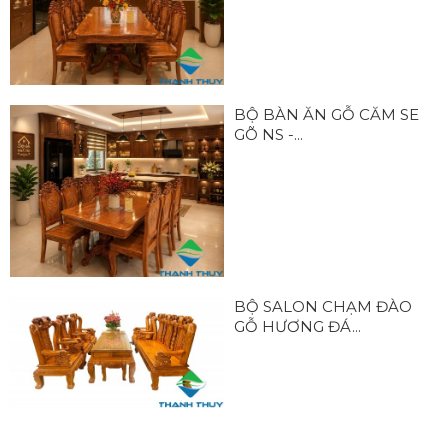
BỘ BÀN ĂN GỖ CĂM SE
GÕ NS -...
BỘ SALON CHẠM ĐÀO
GỖ HƯƠNG ĐÁ...