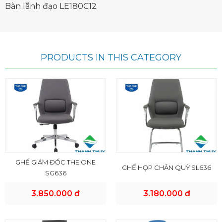
Bàn lãnh đạo LE180C12
PRODUCTS IN THIS CATEGORY
GHẾ GIÁM ĐỐC THE ONE
GHẾ HỌP CHÂN QUỲ SL636
SG636
3.850.000 đ
3.180.000 đ