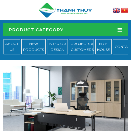
PRODUCT CATEGORY
ABOUT
NEW
INTERIOR
PROJECTS &
NICE
CONTAC
US
PRODUCTS
DESIGN
CUSTOMERS
HOUSE