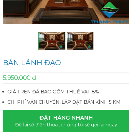
BÀN LÃNH ĐẠO
5.950.000 đ
GIÁ TRÊN ĐÃ BAO GỒM THUẾ VAT 8%
CHI PHÍ VẬN CHUYỂN, LẮP ĐẶT BÁN KÍNH 5 KM.
ĐẶT HÀNG NHANH
Để lại số điện thoại, chúng tôi sẽ gọi lại ngay