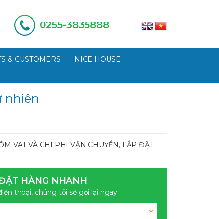
0255-3835888
S & CUSTOMERS
NICE HOUSE
ự nhiên
M VAT VÀ CHI PHI VẬN CHUYỂN, LẮP ĐẶT
ĐẶT HÀNG NHANH
điện thoại, chúng tôi sẽ gọi lại ngay