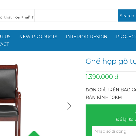
Search
T US
NEW PRODUCTS
INTERIOR DESIGN
PROJECT
ACT
Ghế họp gỗ t
1.390.000 đ
ĐƠN GIÁ TRÊN BAO GỒ
BÁN KÍNH 10KM
Để lại số 