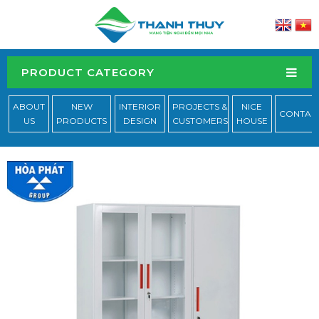
PRODUCT CATEGORY
ABOUT
NEW
INTERIOR
PROJECTS &
NICE
CONTAC
US
PRODUCTS
DESIGN
CUSTOMERS
HOUSE