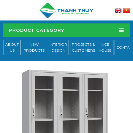
PRODUCT CATEGORY
ABOUT
NEW
INTERIOR
PROJECTS &
NICE
CONTAC
US
PRODUCTS
DESIGN
CUSTOMERS
HOUSE