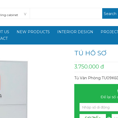
Search
T US
NEW PRODUCTS
INTERIOR DESIGN
PROJECT
ACT
TỦ HỒ SƠ
3.750.000 đ
Tủ Văn Phòng TU09K6
Để lại số 