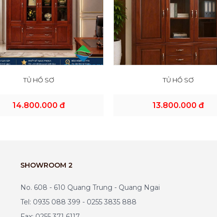
TỦ HỒ SƠ
TỦ HỒ SƠ
14.800.000 đ
13.800.000 đ
SHOWROOM 2
No. 608 - 610 Quang Trung - Quang Ngai
Tel: 0935 088 399 - 0255 3835 888
Fax: 0255 371 6117