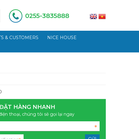
0255-3835888
S & CUSTOMERS
NICE HOUSE
D
ĐẶT HÀNG NHANH
điện thoại, chúng tôi sẽ gọi lại ngay