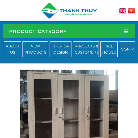
PRODUCT CATEGORY
ABOUT
NEW
INTERIOR
PROJECTS &
NICE
CONTAC
US
PRODUCTS
DESIGN
CUSTOMERS
HOUSE