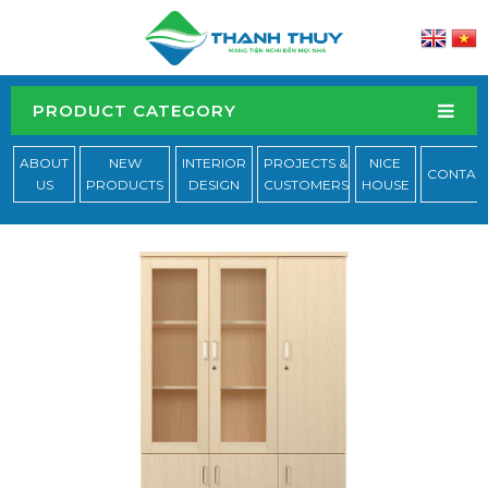
PRODUCT CATEGORY
ABOUT
NEW
INTERIOR
PROJECTS &
NICE
CONTAC
US
PRODUCTS
DESIGN
CUSTOMERS
HOUSE