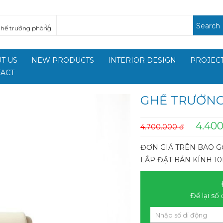
Search
T US
NEW PRODUCTS
INTERIOR DESIGN
PROJECT
ACT
GHẾ TRƯỞN
4.400
4.700.000 đ
ĐƠN GIÁ TRÊN BAO G
LẮP ĐẶT BÁN KÍNH 1
Để lại số 