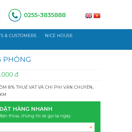
0255-3835888
S & CUSTOMERS
NICE HOUSE
G PHÒNG
.000 đ
ỒM 8% THUẾ VAT VÀ CHI PHI VẬN CHUYỂN,
0KM
ĐẶT HÀNG NHANH
điện thoại, chúng tôi sẽ gọi lại ngay