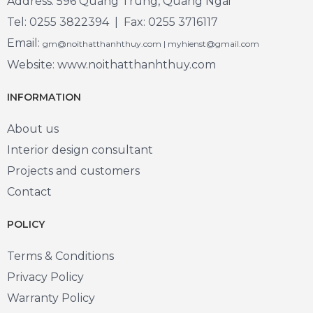
Address: 596 Quang Trung, Quang Ngai
Tel: 0255 3822394 | Fax: 0255 3716117
Email:
gm@noithatthanhthuy.com | myhienst@gmail.com
Website: www.noithatthanhthuy.com
INFORMATION
About us
Interior design consultant
Projects and customers
Contact
POLICY
Terms & Conditions
Privacy Policy
Warranty Policy