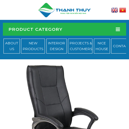
PRODUCT CATEGORY
ABOUT
NEW
INTERIOR
PROJECTS &
NICE
CONTAC
US
PRODUCTS
DESIGN
CUSTOMERS
HOUSE