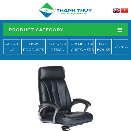
PRODUCT CATEGORY
ABOUT
NEW
INTERIOR
PROJECTS &
NICE
CONTAC
US
PRODUCTS
DESIGN
CUSTOMERS
HOUSE