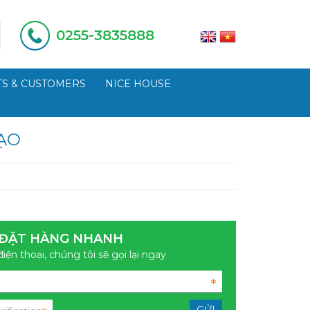
0255-3835888
S & CUSTOMERS
NICE HOUSE
ẠO
ĐẶT HÀNG NHANH
điện thoại, chúng tôi sẽ gọi lại ngay