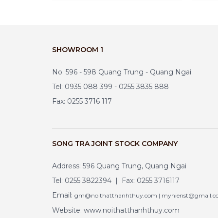
SHOWROOM 1
No. 596 - 598 Quang Trung - Quang Ngai
Tel: 0935 088 399 - 0255 3835 888
Fax: 0255 3716 117
SONG TRA JOINT STOCK COMPANY
Address: 596 Quang Trung, Quang Ngai
Tel: 0255 3822394 | Fax: 0255 3716117
Email:
gm@noithatthanhthuy.com | myhienst@gmail.
Website: www.noithatthanhthuy.com