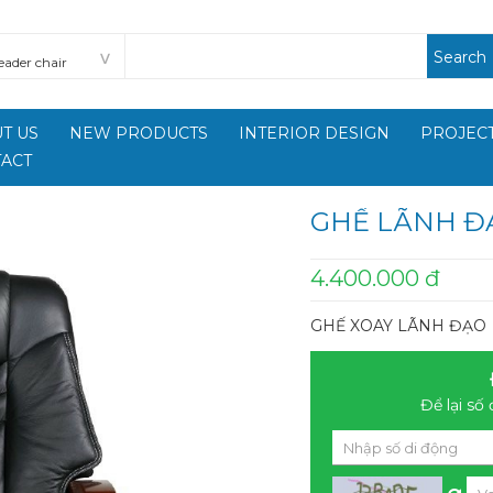
Search
T US
NEW PRODUCTS
INTERIOR DESIGN
PROJECT
ACT
GHẾ LÃNH Đ
4.400.000 đ
GHẾ XOAY LÃNH ĐẠO
Để lại số 