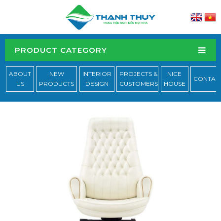
PRODUCT CATEGORY
ABOUT
NEW
INTERIOR
PROJECTS &
NICE
CONTAC
US
PRODUCTS
DESIGN
CUSTOMERS
HOUSE