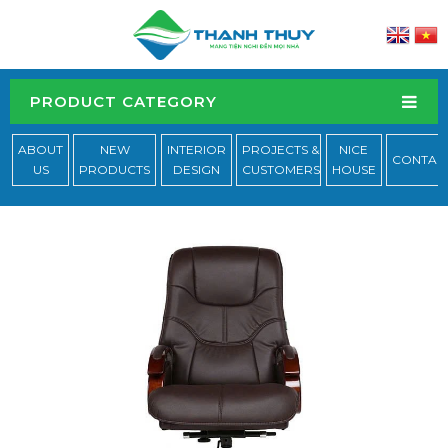
PRODUCT CATEGORY
ABOUT
NEW
INTERIOR
PROJECTS &
NICE
CONTAC
US
PRODUCTS
DESIGN
CUSTOMERS
HOUSE