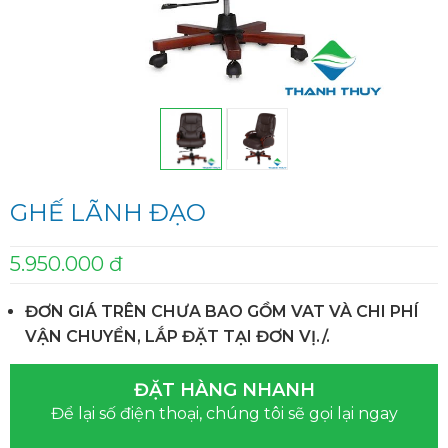
GHẾ LÃNH ĐẠO
5.950.000 đ
ĐƠN GIÁ TRÊN CHƯA BAO GỒM VAT VÀ CHI PHÍ
VẬN CHUYỂN, LẮP ĐẶT TẠI ĐƠN VỊ./.
ĐẶT HÀNG NHANH
Để lại số điện thoại, chúng tôi sẽ gọi lại ngay